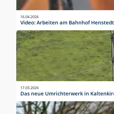
Anwendungsgröße im Layout:
Die Logohöhe beträgt 4 – 10 % der jeweiligen For
16.04.2026
folgende fest definierte Anwendungsgrößen im Lay
Video: Arbeiten am Bahnhof Henstedt
DIN A4 – 11 mm hoch (4 %)
DIN A3 – 15 mm hoch (5 %)
DIN A1 – 39 mm hoch (5 %)
DIN lang – 10 mm hoch (5 %)
1080 x 1080 px – 78 px hoch (7 %)
In Ausnahmefällen darf das Logo jedoch auch größe
stets der vorherigen Absprache mit der Marketinga
17.03.2026
Das neue Umrichterwerk in Kaltenki