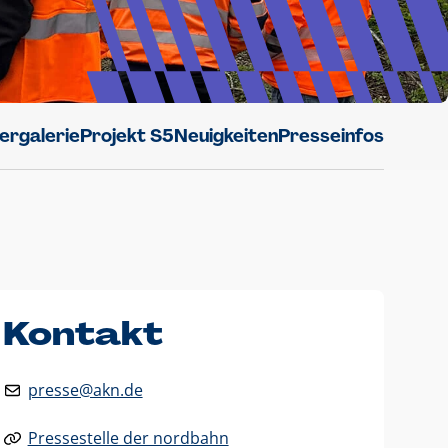
dergalerie
Projekt S5
Neuigkeiten
Presseinfos
Kontakt
presse@akn.de
Pressestelle der nordbahn