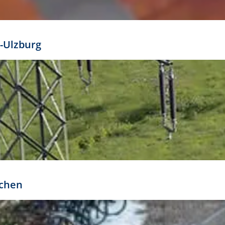
mathöhe. Daraus ergeben sich für gängige Formate
out:
-Ulzburg
r oder kleiner gesetzt werden. Dazu bedarf es jedoch
bteilung.
rchen