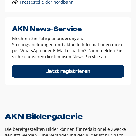
Pressestelle der nordbahn
Alle anderen Logo-Varianten dürfen nur in Ausnahmefällen
eingesetzt werden und bedürfen der vorherigen Absprache
mit der Marketingabteilung.
Diese Ausnahmen sind zum Beispiel:
AKN News-Service
weißes Logo auf anderen farbigen Hintergründen als
Möchten Sie Fahrplanänderungen,
dem AKN Blau,
Störungsmeldungen und aktuelle Informationen direkt
weißes Logo auf Fotohintergründen,
per WhatsApp oder E-Mail erhalten? Dann melden Sie
sich zu unserem kostenlosen News-Service an.
schwarzes Logo für reine Schwarz-Weiß-Umsetzungen
Um das Logo herum muss ein Schutzraum von jeweils einer
Jetzt registrieren
Höhe bzw. Breite des N aus AKN in alle Richtungen
eingehalten werden – ausgehend vom AKN Schriftzug. In
diesem Bereich dürfen keine anderen Logos, Grafikelemente
oder Ähnliches platziert werden.
AKN Bildergalerie
Die bereitgestellten Bilder können für redaktionelle Zwecke
genutzt werden. Eine Veränderung der Bilder ist nur nach