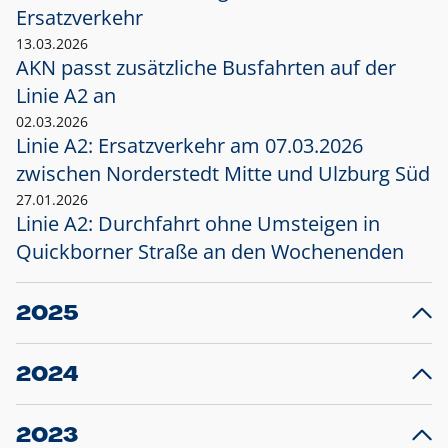
Ersatzverkehr
13.03.2026
AKN passt zusätzliche Busfahrten auf der
Linie A2 an
02.03.2026
Linie A2: Ersatzverkehr am 07.03.2026
zwischen Norderstedt Mitte und Ulzburg Süd
27.01.2026
Linie A2: Durchfahrt ohne Umsteigen in
Quickborner Straße an den Wochenenden
2025
23.12.2025
28
Projekt S5: Start der Bauarbeiten am
F
2024
Bahnhof Henstedt-Ulzburg im Januar 2026
10.12.2024
28
Großprojekt S5: Sperrung der Bahnstraße in
F
2023