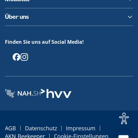
Fundsachen
Häufige Fragen
Barrierefreies Reisen
Über uns
Erklärung Barrierefreiheit
Historie
Medienportal
Finden Sie uns auf Social Media!
Offenlegungen
|
|
|
AGB
Datenschutz
Impressum
|
AKN Beekeeper
Cookie-Einstellungen