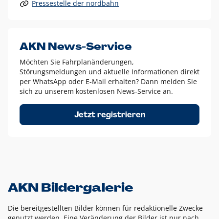
Pressestelle der nordbahn
Alle anderen Logo-Varianten dürfen nur in Ausnahmefällen
eingesetzt werden und bedürfen der vorherigen Absprache
mit der Marketingabteilung.
Diese Ausnahmen sind zum Beispiel:
AKN News-Service
weißes Logo auf anderen farbigen Hintergründen als
Möchten Sie Fahrplanänderungen,
dem AKN Blau,
Störungsmeldungen und aktuelle Informationen direkt
weißes Logo auf Fotohintergründen,
per WhatsApp oder E-Mail erhalten? Dann melden Sie
sich zu unserem kostenlosen News-Service an.
schwarzes Logo für reine Schwarz-Weiß-Umsetzungen
Um das Logo herum muss ein Schutzraum von jeweils einer
Jetzt registrieren
Höhe bzw. Breite des N aus AKN in alle Richtungen
eingehalten werden – ausgehend vom AKN Schriftzug. In
diesem Bereich dürfen keine anderen Logos, Grafikelemente
oder Ähnliches platziert werden.
AKN Bildergalerie
Die bereitgestellten Bilder können für redaktionelle Zwecke
genutzt werden. Eine Veränderung der Bilder ist nur nach