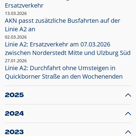
Ersatzverkehr
13.03.2026
AKN passt zusätzliche Busfahrten auf der
Linie A2 an
02.03.2026
Linie A2: Ersatzverkehr am 07.03.2026
zwischen Norderstedt Mitte und Ulzburg Süd
27.01.2026
Linie A2: Durchfahrt ohne Umsteigen in
Quickborner Straße an den Wochenenden
2025
23.12.2025
28
Projekt S5: Start der Bauarbeiten am
F
2024
Bahnhof Henstedt-Ulzburg im Januar 2026
10.12.2024
28
Großprojekt S5: Sperrung der Bahnstraße in
F
2023