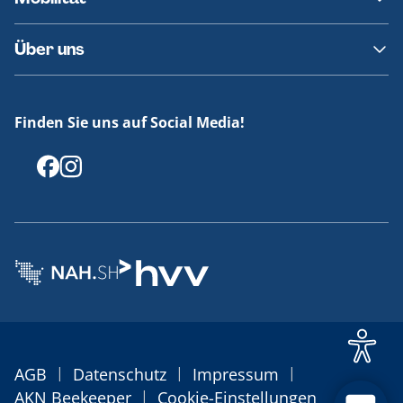
Fundsachen
Häufige Fragen
Barrierefreies Reisen
Über uns
Erklärung Barrierefreiheit
Historie
Medienportal
Finden Sie uns auf Social Media!
Offenlegungen
|
|
|
AGB
Datenschutz
Impressum
|
AKN Beekeeper
Cookie-Einstellungen