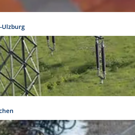
mathöhe. Daraus ergeben sich für gängige Formate
out:
-Ulzburg
r oder kleiner gesetzt werden. Dazu bedarf es jedoch
bteilung.
rchen