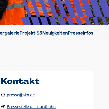
dergalerie
Projekt S5
Neuigkeiten
Presseinfos
Kontakt
presse@akn.de
Pressestelle der nordbahn