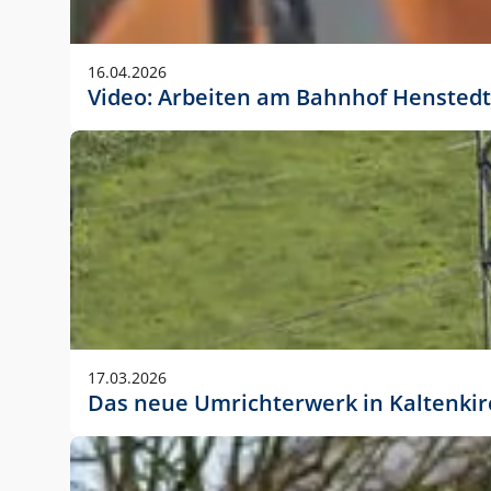
Anwendungsgröße im Layout:
Die Logohöhe beträgt 4 – 10 % der jeweiligen For
16.04.2026
folgende fest definierte Anwendungsgrößen im Lay
Video: Arbeiten am Bahnhof Henstedt
DIN A4 – 11 mm hoch (4 %)
DIN A3 – 15 mm hoch (5 %)
DIN A1 – 39 mm hoch (5 %)
DIN lang – 10 mm hoch (5 %)
1080 x 1080 px – 78 px hoch (7 %)
In Ausnahmefällen darf das Logo jedoch auch größe
stets der vorherigen Absprache mit der Marketinga
17.03.2026
Das neue Umrichterwerk in Kaltenki