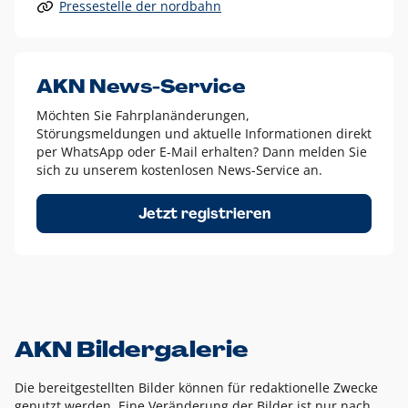
Pressestelle der nordbahn
Alle anderen Logo-Varianten dürfen nur in Ausnahmefällen
eingesetzt werden und bedürfen der vorherigen Absprache
mit der Marketingabteilung.
Diese Ausnahmen sind zum Beispiel:
AKN News-Service
weißes Logo auf anderen farbigen Hintergründen als
Möchten Sie Fahrplanänderungen,
dem AKN Blau,
Störungsmeldungen und aktuelle Informationen direkt
weißes Logo auf Fotohintergründen,
per WhatsApp oder E-Mail erhalten? Dann melden Sie
sich zu unserem kostenlosen News-Service an.
schwarzes Logo für reine Schwarz-Weiß-Umsetzungen
Um das Logo herum muss ein Schutzraum von jeweils einer
Jetzt registrieren
Höhe bzw. Breite des N aus AKN in alle Richtungen
eingehalten werden – ausgehend vom AKN Schriftzug. In
diesem Bereich dürfen keine anderen Logos, Grafikelemente
oder Ähnliches platziert werden.
AKN Bildergalerie
Die bereitgestellten Bilder können für redaktionelle Zwecke
genutzt werden. Eine Veränderung der Bilder ist nur nach