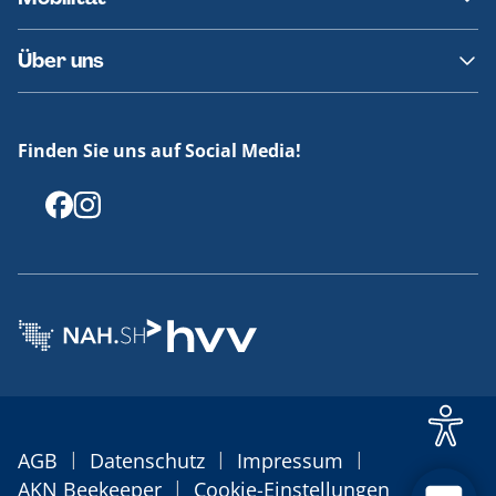
Fundsachen
Häufige Fragen
Barrierefreies Reisen
Über uns
Erklärung Barrierefreiheit
Historie
Medienportal
Finden Sie uns auf Social Media!
Offenlegungen
|
|
|
AGB
Datenschutz
Impressum
|
AKN Beekeeper
Cookie-Einstellungen