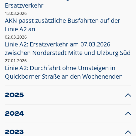
Ersatzverkehr
13.03.2026
AKN passt zusätzliche Busfahrten auf der
Linie A2 an
02.03.2026
Linie A2: Ersatzverkehr am 07.03.2026
zwischen Norderstedt Mitte und Ulzburg Süd
27.01.2026
Linie A2: Durchfahrt ohne Umsteigen in
Quickborner Straße an den Wochenenden
2025
23.12.2025
28
Projekt S5: Start der Bauarbeiten am
F
2024
Bahnhof Henstedt-Ulzburg im Januar 2026
10.12.2024
28
Großprojekt S5: Sperrung der Bahnstraße in
F
2023