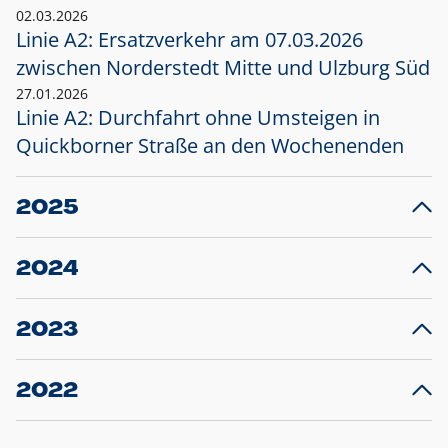
02.03.2026
Linie A2: Ersatzverkehr am 07.03.2026
zwischen Norderstedt Mitte und Ulzburg Süd
27.01.2026
Linie A2: Durchfahrt ohne Umsteigen in
Quickborner Straße an den Wochenenden
2025
23.12.2025
28
Projekt S5: Start der Bauarbeiten am
F
2024
Bahnhof Henstedt-Ulzburg im Januar 2026
10.12.2024
28
Großprojekt S5: Sperrung der Bahnstraße in
F
2023
Ellerau mit Ausweitung des Ersatzverkehrs
20.12.2023
14
Schleswig-Holstein verlängert den
A
2022
Verkehrsvertrag der AKN und bestellt den
T
22.12.2022
12
Expresszug für die Strecke Norderstedt -
Baustart S21 am 16.01.2023: Fahrplan
B