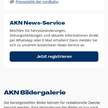
Pressestelle der nordbahn
Alle anderen Logo-Varianten dürfen nur in Ausnahmefällen
eingesetzt werden und bedürfen der vorherigen Absprache
mit der Marketingabteilung.
Diese Ausnahmen sind zum Beispiel:
AKN News-Service
weißes Logo auf anderen farbigen Hintergründen als
Möchten Sie Fahrplanänderungen,
dem AKN Blau,
Störungsmeldungen und aktuelle Informationen direkt
weißes Logo auf Fotohintergründen,
per WhatsApp oder E-Mail erhalten? Dann melden Sie
sich zu unserem kostenlosen News-Service an.
schwarzes Logo für reine Schwarz-Weiß-Umsetzungen
Um das Logo herum muss ein Schutzraum von jeweils einer
Jetzt registrieren
Höhe bzw. Breite des N aus AKN in alle Richtungen
eingehalten werden – ausgehend vom AKN Schriftzug. In
diesem Bereich dürfen keine anderen Logos, Grafikelemente
oder Ähnliches platziert werden.
AKN Bildergalerie
Die bereitgestellten Bilder können für redaktionelle Zwecke
genutzt werden. Eine Veränderung der Bilder ist nur nach