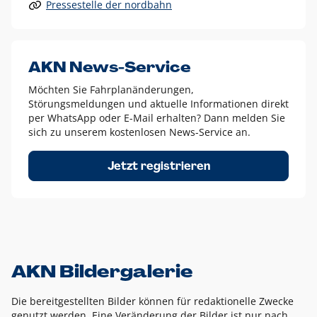
Pressestelle der nordbahn
Alle anderen Logo-Varianten dürfen nur in Ausnahmefällen
eingesetzt werden und bedürfen der vorherigen Absprache
mit der Marketingabteilung.
Diese Ausnahmen sind zum Beispiel:
AKN News-Service
weißes Logo auf anderen farbigen Hintergründen als
Möchten Sie Fahrplanänderungen,
dem AKN Blau,
Störungsmeldungen und aktuelle Informationen direkt
weißes Logo auf Fotohintergründen,
per WhatsApp oder E-Mail erhalten? Dann melden Sie
sich zu unserem kostenlosen News-Service an.
schwarzes Logo für reine Schwarz-Weiß-Umsetzungen
Um das Logo herum muss ein Schutzraum von jeweils einer
Jetzt registrieren
Höhe bzw. Breite des N aus AKN in alle Richtungen
eingehalten werden – ausgehend vom AKN Schriftzug. In
diesem Bereich dürfen keine anderen Logos, Grafikelemente
oder Ähnliches platziert werden.
AKN Bildergalerie
Die bereitgestellten Bilder können für redaktionelle Zwecke
genutzt werden. Eine Veränderung der Bilder ist nur nach