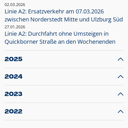
02.03.2026
Linie A2: Ersatzverkehr am 07.03.2026
zwischen Norderstedt Mitte und Ulzburg Süd
27.01.2026
Linie A2: Durchfahrt ohne Umsteigen in
Quickborner Straße an den Wochenenden
2025
23.12.2025
28
Projekt S5: Start der Bauarbeiten am
F
2024
Bahnhof Henstedt-Ulzburg im Januar 2026
10.12.2024
28
Großprojekt S5: Sperrung der Bahnstraße in
F
2023
Ellerau mit Ausweitung des Ersatzverkehrs
20.12.2023
14
Schleswig-Holstein verlängert den
A
2022
Verkehrsvertrag der AKN und bestellt den
T
22.12.2022
12
Expresszug für die Strecke Norderstedt -
Baustart S21 am 16.01.2023: Fahrplan
B