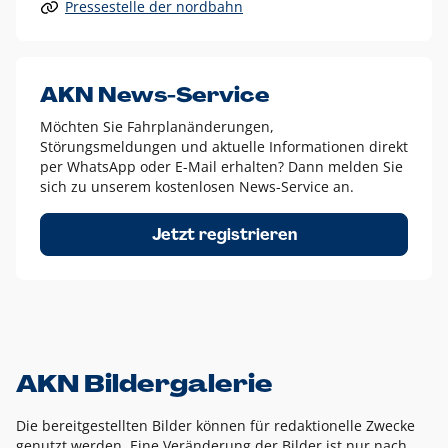
Pressestelle der nordbahn
Alle anderen Logo-Varianten dürfen nur in Ausnahmefällen
eingesetzt werden und bedürfen der vorherigen Absprache
mit der Marketingabteilung.
Diese Ausnahmen sind zum Beispiel:
AKN News-Service
weißes Logo auf anderen farbigen Hintergründen als
Möchten Sie Fahrplanänderungen,
dem AKN Blau,
Störungsmeldungen und aktuelle Informationen direkt
weißes Logo auf Fotohintergründen,
per WhatsApp oder E-Mail erhalten? Dann melden Sie
sich zu unserem kostenlosen News-Service an.
schwarzes Logo für reine Schwarz-Weiß-Umsetzungen
Um das Logo herum muss ein Schutzraum von jeweils einer
Jetzt registrieren
Höhe bzw. Breite des N aus AKN in alle Richtungen
eingehalten werden – ausgehend vom AKN Schriftzug. In
diesem Bereich dürfen keine anderen Logos, Grafikelemente
oder Ähnliches platziert werden.
AKN Bildergalerie
Die bereitgestellten Bilder können für redaktionelle Zwecke
genutzt werden. Eine Veränderung der Bilder ist nur nach