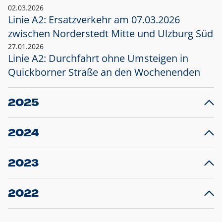
02.03.2026
Linie A2: Ersatzverkehr am 07.03.2026
zwischen Norderstedt Mitte und Ulzburg Süd
27.01.2026
Linie A2: Durchfahrt ohne Umsteigen in
Quickborner Straße an den Wochenenden
2025
23.12.2025
28
Projekt S5: Start der Bauarbeiten am
F
2024
Bahnhof Henstedt-Ulzburg im Januar 2026
10.12.2024
28
Großprojekt S5: Sperrung der Bahnstraße in
F
2023
Ellerau mit Ausweitung des Ersatzverkehrs
20.12.2023
14
Schleswig-Holstein verlängert den
A
2022
Verkehrsvertrag der AKN und bestellt den
T
22.12.2022
12
Expresszug für die Strecke Norderstedt -
Baustart S21 am 16.01.2023: Fahrplan
B