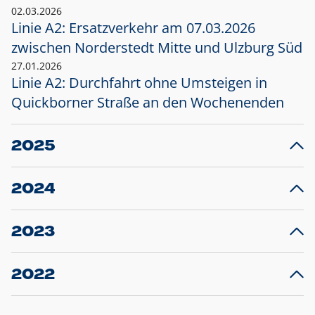
02.03.2026
Linie A2: Ersatzverkehr am 07.03.2026
zwischen Norderstedt Mitte und Ulzburg Süd
27.01.2026
Linie A2: Durchfahrt ohne Umsteigen in
Quickborner Straße an den Wochenenden
2025
23.12.2025
28
Projekt S5: Start der Bauarbeiten am
F
2024
Bahnhof Henstedt-Ulzburg im Januar 2026
10.12.2024
28
Großprojekt S5: Sperrung der Bahnstraße in
F
2023
Ellerau mit Ausweitung des Ersatzverkehrs
20.12.2023
14
Schleswig-Holstein verlängert den
A
2022
Verkehrsvertrag der AKN und bestellt den
T
22.12.2022
12
Expresszug für die Strecke Norderstedt -
Baustart S21 am 16.01.2023: Fahrplan
B