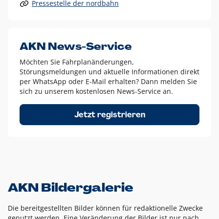
Pressestelle der nordbahn
Alle anderen Logo-Varianten dürfen nur in Ausnahmefällen
eingesetzt werden und bedürfen der vorherigen Absprache
mit der Marketingabteilung.
Diese Ausnahmen sind zum Beispiel:
AKN News-Service
weißes Logo auf anderen farbigen Hintergründen als
Möchten Sie Fahrplanänderungen,
dem AKN Blau,
Störungsmeldungen und aktuelle Informationen direkt
weißes Logo auf Fotohintergründen,
per WhatsApp oder E-Mail erhalten? Dann melden Sie
sich zu unserem kostenlosen News-Service an.
schwarzes Logo für reine Schwarz-Weiß-Umsetzungen
Um das Logo herum muss ein Schutzraum von jeweils einer
Jetzt registrieren
Höhe bzw. Breite des N aus AKN in alle Richtungen
eingehalten werden – ausgehend vom AKN Schriftzug. In
diesem Bereich dürfen keine anderen Logos, Grafikelemente
oder Ähnliches platziert werden.
AKN Bildergalerie
Die bereitgestellten Bilder können für redaktionelle Zwecke
genutzt werden. Eine Veränderung der Bilder ist nur nach