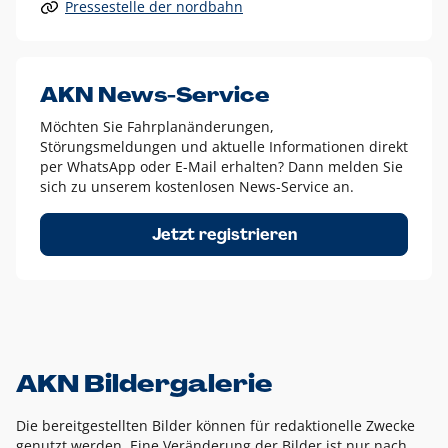
Pressestelle der nordbahn
Alle anderen Logo-Varianten dürfen nur in Ausnahmefällen
eingesetzt werden und bedürfen der vorherigen Absprache
mit der Marketingabteilung.
Diese Ausnahmen sind zum Beispiel:
AKN News-Service
weißes Logo auf anderen farbigen Hintergründen als
Möchten Sie Fahrplanänderungen,
dem AKN Blau,
Störungsmeldungen und aktuelle Informationen direkt
weißes Logo auf Fotohintergründen,
per WhatsApp oder E-Mail erhalten? Dann melden Sie
sich zu unserem kostenlosen News-Service an.
schwarzes Logo für reine Schwarz-Weiß-Umsetzungen
Um das Logo herum muss ein Schutzraum von jeweils einer
Jetzt registrieren
Höhe bzw. Breite des N aus AKN in alle Richtungen
eingehalten werden – ausgehend vom AKN Schriftzug. In
diesem Bereich dürfen keine anderen Logos, Grafikelemente
oder Ähnliches platziert werden.
AKN Bildergalerie
Die bereitgestellten Bilder können für redaktionelle Zwecke
genutzt werden. Eine Veränderung der Bilder ist nur nach