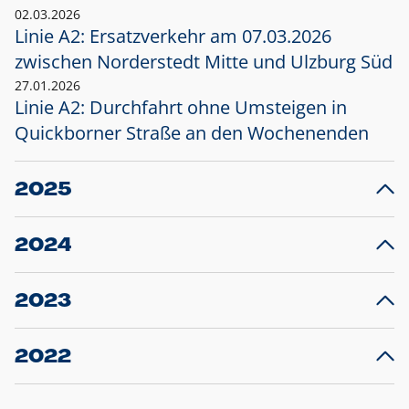
02.03.2026
Linie A2: Ersatzverkehr am 07.03.2026
zwischen Norderstedt Mitte und Ulzburg Süd
27.01.2026
Linie A2: Durchfahrt ohne Umsteigen in
Quickborner Straße an den Wochenenden
2025
23.12.2025
28
Projekt S5: Start der Bauarbeiten am
F
2024
Bahnhof Henstedt-Ulzburg im Januar 2026
10.12.2024
28
Großprojekt S5: Sperrung der Bahnstraße in
F
2023
Ellerau mit Ausweitung des Ersatzverkehrs
20.12.2023
14
Schleswig-Holstein verlängert den
A
2022
Verkehrsvertrag der AKN und bestellt den
T
22.12.2022
12
Expresszug für die Strecke Norderstedt -
Baustart S21 am 16.01.2023: Fahrplan
B