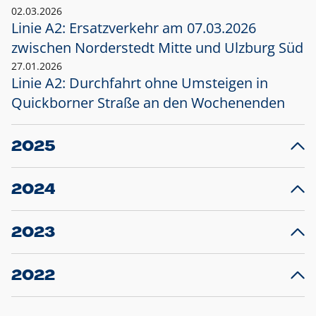
02.03.2026
Linie A2: Ersatzverkehr am 07.03.2026
zwischen Norderstedt Mitte und Ulzburg Süd
27.01.2026
Linie A2: Durchfahrt ohne Umsteigen in
Quickborner Straße an den Wochenenden
2025
23.12.2025
28
Projekt S5: Start der Bauarbeiten am
F
2024
Bahnhof Henstedt-Ulzburg im Januar 2026
10.12.2024
28
Großprojekt S5: Sperrung der Bahnstraße in
F
2023
Ellerau mit Ausweitung des Ersatzverkehrs
20.12.2023
14
Schleswig-Holstein verlängert den
A
2022
Verkehrsvertrag der AKN und bestellt den
T
22.12.2022
12
Expresszug für die Strecke Norderstedt -
Baustart S21 am 16.01.2023: Fahrplan
B