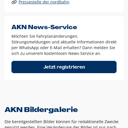
Pressestelle der nordbahn
Alle anderen Logo-Varianten dürfen nur in Ausnahmefällen
eingesetzt werden und bedürfen der vorherigen Absprache
mit der Marketingabteilung.
Diese Ausnahmen sind zum Beispiel:
AKN News-Service
weißes Logo auf anderen farbigen Hintergründen als
Möchten Sie Fahrplanänderungen,
dem AKN Blau,
Störungsmeldungen und aktuelle Informationen direkt
weißes Logo auf Fotohintergründen,
per WhatsApp oder E-Mail erhalten? Dann melden Sie
sich zu unserem kostenlosen News-Service an.
schwarzes Logo für reine Schwarz-Weiß-Umsetzungen
Um das Logo herum muss ein Schutzraum von jeweils einer
Jetzt registrieren
Höhe bzw. Breite des N aus AKN in alle Richtungen
eingehalten werden – ausgehend vom AKN Schriftzug. In
diesem Bereich dürfen keine anderen Logos, Grafikelemente
oder Ähnliches platziert werden.
AKN Bildergalerie
Die bereitgestellten Bilder können für redaktionelle Zwecke
genutzt werden. Eine Veränderung der Bilder ist nur nach