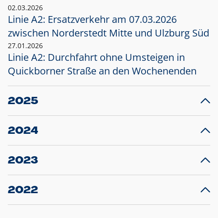
02.03.2026
Linie A2: Ersatzverkehr am 07.03.2026
zwischen Norderstedt Mitte und Ulzburg Süd
27.01.2026
Linie A2: Durchfahrt ohne Umsteigen in
Quickborner Straße an den Wochenenden
2025
23.12.2025
28
Projekt S5: Start der Bauarbeiten am
F
2024
Bahnhof Henstedt-Ulzburg im Januar 2026
10.12.2024
28
Großprojekt S5: Sperrung der Bahnstraße in
F
2023
Ellerau mit Ausweitung des Ersatzverkehrs
20.12.2023
14
Schleswig-Holstein verlängert den
A
2022
Verkehrsvertrag der AKN und bestellt den
T
22.12.2022
12
Expresszug für die Strecke Norderstedt -
Baustart S21 am 16.01.2023: Fahrplan
B