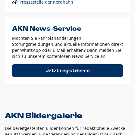
Pressestelle der nordbahn
Alle anderen Logo-Varianten dürfen nur in Ausnahmefällen
eingesetzt werden und bedürfen der vorherigen Absprache
mit der Marketingabteilung.
Diese Ausnahmen sind zum Beispiel:
AKN News-Service
weißes Logo auf anderen farbigen Hintergründen als
Möchten Sie Fahrplanänderungen,
dem AKN Blau,
Störungsmeldungen und aktuelle Informationen direkt
weißes Logo auf Fotohintergründen,
per WhatsApp oder E-Mail erhalten? Dann melden Sie
sich zu unserem kostenlosen News-Service an.
schwarzes Logo für reine Schwarz-Weiß-Umsetzungen
Um das Logo herum muss ein Schutzraum von jeweils einer
Jetzt registrieren
Höhe bzw. Breite des N aus AKN in alle Richtungen
eingehalten werden – ausgehend vom AKN Schriftzug. In
diesem Bereich dürfen keine anderen Logos, Grafikelemente
oder Ähnliches platziert werden.
AKN Bildergalerie
Die bereitgestellten Bilder können für redaktionelle Zwecke
genutzt werden. Eine Veränderung der Bilder ist nur nach