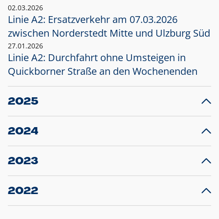
02.03.2026
Linie A2: Ersatzverkehr am 07.03.2026
zwischen Norderstedt Mitte und Ulzburg Süd
27.01.2026
Linie A2: Durchfahrt ohne Umsteigen in
Quickborner Straße an den Wochenenden
2025
23.12.2025
28
Projekt S5: Start der Bauarbeiten am
F
2024
Bahnhof Henstedt-Ulzburg im Januar 2026
10.12.2024
28
Großprojekt S5: Sperrung der Bahnstraße in
F
2023
Ellerau mit Ausweitung des Ersatzverkehrs
20.12.2023
14
Schleswig-Holstein verlängert den
A
2022
Verkehrsvertrag der AKN und bestellt den
T
22.12.2022
12
Expresszug für die Strecke Norderstedt -
Baustart S21 am 16.01.2023: Fahrplan
B