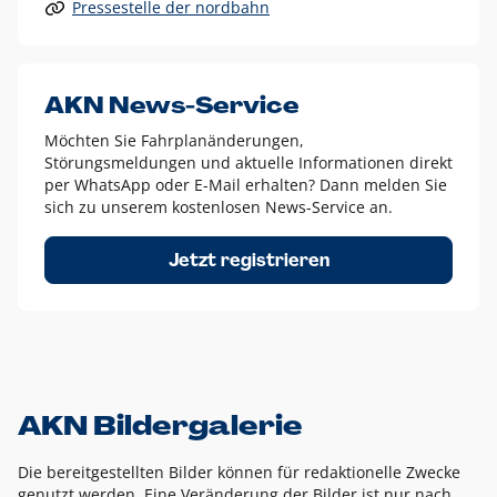
Pressestelle der nordbahn
Alle anderen Logo-Varianten dürfen nur in Ausnahmefällen
eingesetzt werden und bedürfen der vorherigen Absprache
mit der Marketingabteilung.
Diese Ausnahmen sind zum Beispiel:
AKN News-Service
weißes Logo auf anderen farbigen Hintergründen als
Möchten Sie Fahrplanänderungen,
dem AKN Blau,
Störungsmeldungen und aktuelle Informationen direkt
weißes Logo auf Fotohintergründen,
per WhatsApp oder E-Mail erhalten? Dann melden Sie
sich zu unserem kostenlosen News-Service an.
schwarzes Logo für reine Schwarz-Weiß-Umsetzungen
Um das Logo herum muss ein Schutzraum von jeweils einer
Jetzt registrieren
Höhe bzw. Breite des N aus AKN in alle Richtungen
eingehalten werden – ausgehend vom AKN Schriftzug. In
diesem Bereich dürfen keine anderen Logos, Grafikelemente
oder Ähnliches platziert werden.
AKN Bildergalerie
Die bereitgestellten Bilder können für redaktionelle Zwecke
genutzt werden. Eine Veränderung der Bilder ist nur nach