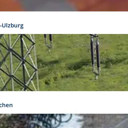
mathöhe. Daraus ergeben sich für gängige Formate
out:
-Ulzburg
r oder kleiner gesetzt werden. Dazu bedarf es jedoch
bteilung.
rchen