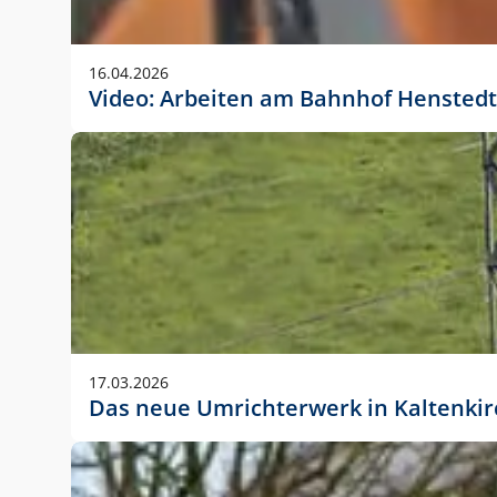
Anwendungsgröße im Layout:
Die Logohöhe beträgt 4 – 10 % der jeweiligen For
16.04.2026
folgende fest definierte Anwendungsgrößen im Lay
Video: Arbeiten am Bahnhof Henstedt
DIN A4 – 11 mm hoch (4 %)
DIN A3 – 15 mm hoch (5 %)
DIN A1 – 39 mm hoch (5 %)
DIN lang – 10 mm hoch (5 %)
1080 x 1080 px – 78 px hoch (7 %)
In Ausnahmefällen darf das Logo jedoch auch größe
stets der vorherigen Absprache mit der Marketinga
17.03.2026
Das neue Umrichterwerk in Kaltenki