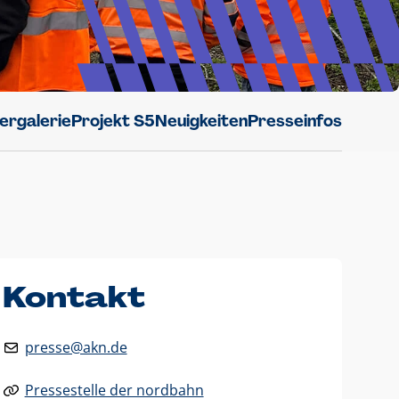
dergalerie
Projekt S5
Neuigkeiten
Presseinfos
Kontakt
presse@akn.de
Pressestelle der nordbahn