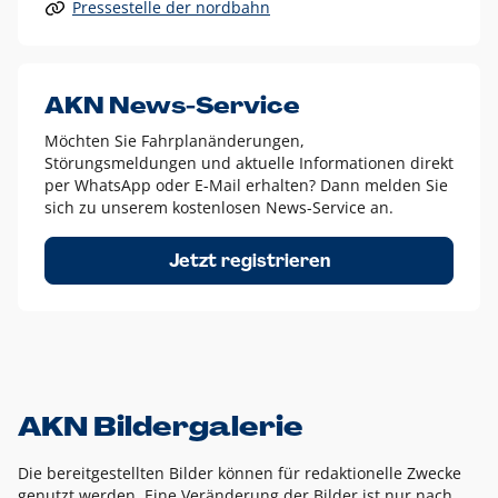
Pressestelle der nordbahn
Alle anderen Logo-Varianten dürfen nur in Ausnahmefällen
eingesetzt werden und bedürfen der vorherigen Absprache
mit der Marketingabteilung.
Diese Ausnahmen sind zum Beispiel:
AKN News-Service
weißes Logo auf anderen farbigen Hintergründen als
Möchten Sie Fahrplanänderungen,
dem AKN Blau,
Störungsmeldungen und aktuelle Informationen direkt
weißes Logo auf Fotohintergründen,
per WhatsApp oder E-Mail erhalten? Dann melden Sie
sich zu unserem kostenlosen News-Service an.
schwarzes Logo für reine Schwarz-Weiß-Umsetzungen
Um das Logo herum muss ein Schutzraum von jeweils einer
Jetzt registrieren
Höhe bzw. Breite des N aus AKN in alle Richtungen
eingehalten werden – ausgehend vom AKN Schriftzug. In
diesem Bereich dürfen keine anderen Logos, Grafikelemente
oder Ähnliches platziert werden.
AKN Bildergalerie
Die bereitgestellten Bilder können für redaktionelle Zwecke
genutzt werden. Eine Veränderung der Bilder ist nur nach