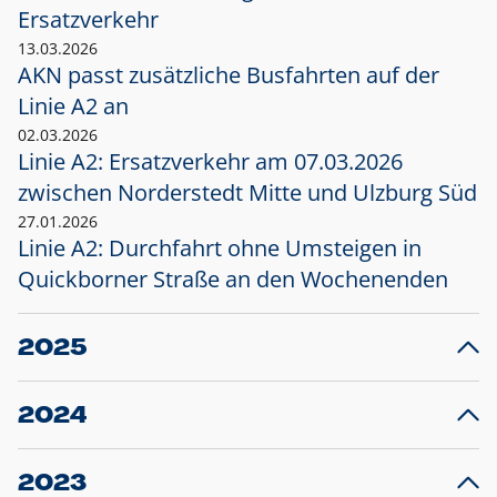
Ersatzverkehr
13.03.2026
AKN passt zusätzliche Busfahrten auf der
Linie A2 an
02.03.2026
Linie A2: Ersatzverkehr am 07.03.2026
zwischen Norderstedt Mitte und Ulzburg Süd
27.01.2026
Linie A2: Durchfahrt ohne Umsteigen in
Quickborner Straße an den Wochenenden
2025
23.12.2025
28
Projekt S5: Start der Bauarbeiten am
F
2024
Bahnhof Henstedt-Ulzburg im Januar 2026
10.12.2024
28
Großprojekt S5: Sperrung der Bahnstraße in
F
2023