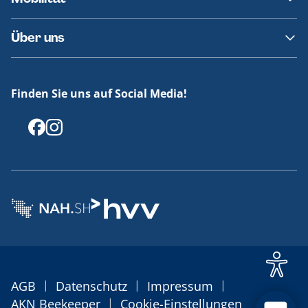
Fundsachen
Häufige Fragen
Barrierefreies Reisen
Über uns
Erklärung Barrierefreiheit
Historie
Medienportal
Finden Sie uns auf Social Media!
Offenlegungen
|
|
|
AGB
Datenschutz
Impressum
|
AKN Beekeeper
Cookie-Einstellungen