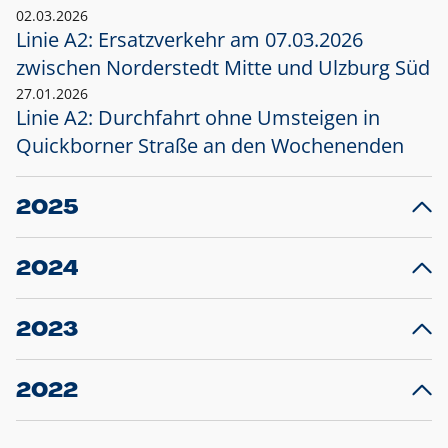
02.03.2026
Linie A2: Ersatzverkehr am 07.03.2026
zwischen Norderstedt Mitte und Ulzburg Süd
27.01.2026
Linie A2: Durchfahrt ohne Umsteigen in
Quickborner Straße an den Wochenenden
2025
23.12.2025
28
Projekt S5: Start der Bauarbeiten am
F
2024
Bahnhof Henstedt-Ulzburg im Januar 2026
10.12.2024
28
Großprojekt S5: Sperrung der Bahnstraße in
F
2023
Ellerau mit Ausweitung des Ersatzverkehrs
20.12.2023
14
Schleswig-Holstein verlängert den
A
2022
Verkehrsvertrag der AKN und bestellt den
T
22.12.2022
12
Expresszug für die Strecke Norderstedt -
Baustart S21 am 16.01.2023: Fahrplan
B