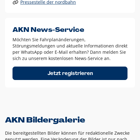
Pressestelle der nordbahn
Alle anderen Logo-Varianten dürfen nur in Ausnahmefällen
eingesetzt werden und bedürfen der vorherigen Absprache
mit der Marketingabteilung.
Diese Ausnahmen sind zum Beispiel:
AKN News-Service
weißes Logo auf anderen farbigen Hintergründen als
Möchten Sie Fahrplanänderungen,
dem AKN Blau,
Störungsmeldungen und aktuelle Informationen direkt
weißes Logo auf Fotohintergründen,
per WhatsApp oder E-Mail erhalten? Dann melden Sie
sich zu unserem kostenlosen News-Service an.
schwarzes Logo für reine Schwarz-Weiß-Umsetzungen
Um das Logo herum muss ein Schutzraum von jeweils einer
Jetzt registrieren
Höhe bzw. Breite des N aus AKN in alle Richtungen
eingehalten werden – ausgehend vom AKN Schriftzug. In
diesem Bereich dürfen keine anderen Logos, Grafikelemente
oder Ähnliches platziert werden.
AKN Bildergalerie
Die bereitgestellten Bilder können für redaktionelle Zwecke
genutzt werden. Eine Veränderung der Bilder ist nur nach