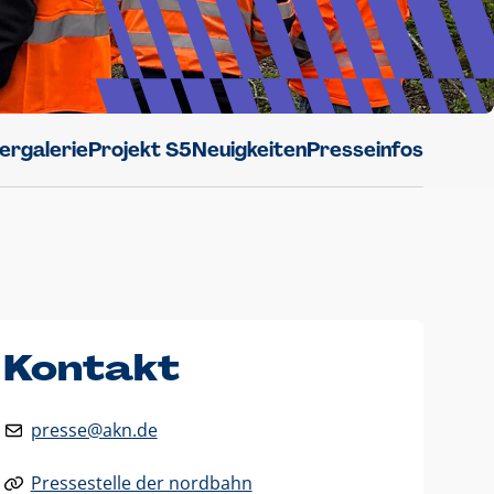
dergalerie
Projekt S5
Neuigkeiten
Presseinfos
Kontakt
presse@akn.de
Pressestelle der nordbahn