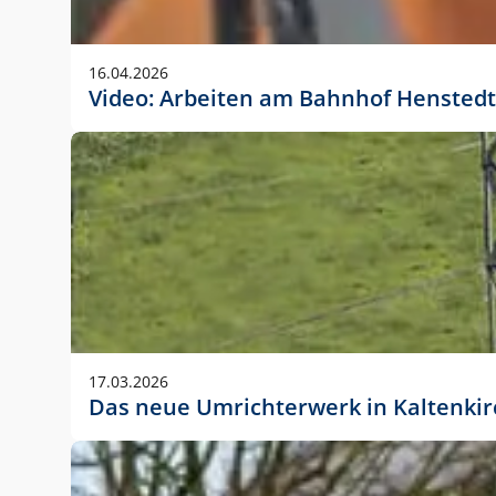
Anwendungsgröße im Layout:
Die Logohöhe beträgt 4 – 10 % der jeweiligen For
16.04.2026
folgende fest definierte Anwendungsgrößen im Lay
Video: Arbeiten am Bahnhof Henstedt
DIN A4 – 11 mm hoch (4 %)
DIN A3 – 15 mm hoch (5 %)
DIN A1 – 39 mm hoch (5 %)
DIN lang – 10 mm hoch (5 %)
1080 x 1080 px – 78 px hoch (7 %)
In Ausnahmefällen darf das Logo jedoch auch größe
stets der vorherigen Absprache mit der Marketinga
17.03.2026
Das neue Umrichterwerk in Kaltenki