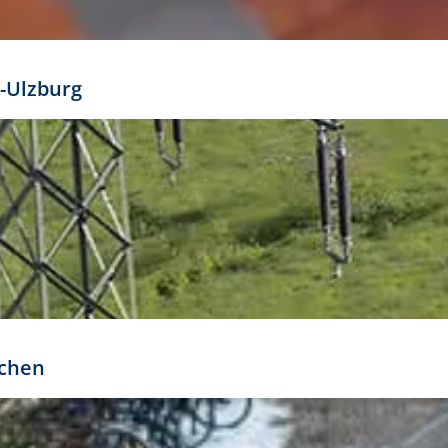
mathöhe. Daraus ergeben sich für gängige Formate
out:
-Ulzburg
r oder kleiner gesetzt werden. Dazu bedarf es jedoch
bteilung.
rchen