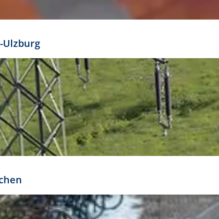
mathöhe. Daraus ergeben sich für gängige Formate
out:
-Ulzburg
r oder kleiner gesetzt werden. Dazu bedarf es jedoch
bteilung.
rchen