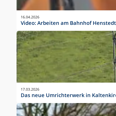
Anwendungsgröße im Layout:
Die Logohöhe beträgt 4 – 10 % der jeweiligen For
16.04.2026
folgende fest definierte Anwendungsgrößen im Lay
Video: Arbeiten am Bahnhof Henstedt
DIN A4 – 11 mm hoch (4 %)
DIN A3 – 15 mm hoch (5 %)
DIN A1 – 39 mm hoch (5 %)
DIN lang – 10 mm hoch (5 %)
1080 x 1080 px – 78 px hoch (7 %)
In Ausnahmefällen darf das Logo jedoch auch größe
stets der vorherigen Absprache mit der Marketinga
17.03.2026
Das neue Umrichterwerk in Kaltenki