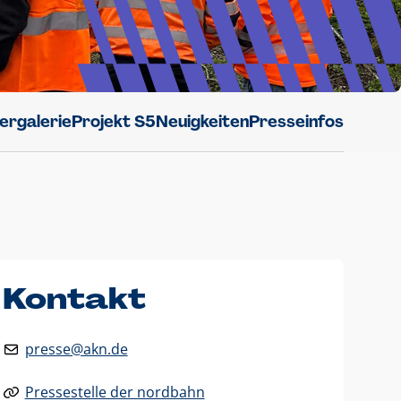
dergalerie
Projekt S5
Neuigkeiten
Presseinfos
Kontakt
presse@akn.de
Pressestelle der nordbahn