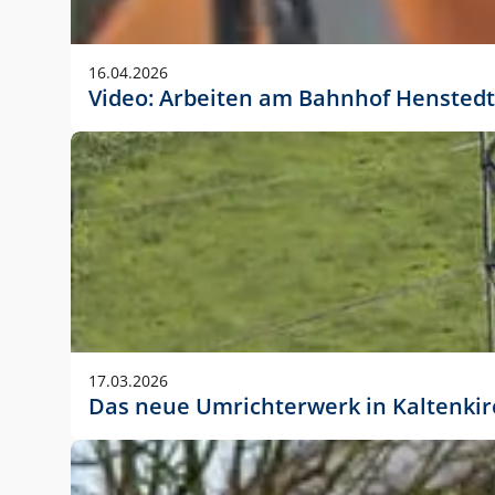
Anwendungsgröße im Layout:
Die Logohöhe beträgt 4 – 10 % der jeweiligen For
16.04.2026
folgende fest definierte Anwendungsgrößen im Lay
Video: Arbeiten am Bahnhof Henstedt
DIN A4 – 11 mm hoch (4 %)
DIN A3 – 15 mm hoch (5 %)
DIN A1 – 39 mm hoch (5 %)
DIN lang – 10 mm hoch (5 %)
1080 x 1080 px – 78 px hoch (7 %)
In Ausnahmefällen darf das Logo jedoch auch größe
stets der vorherigen Absprache mit der Marketinga
17.03.2026
Das neue Umrichterwerk in Kaltenki