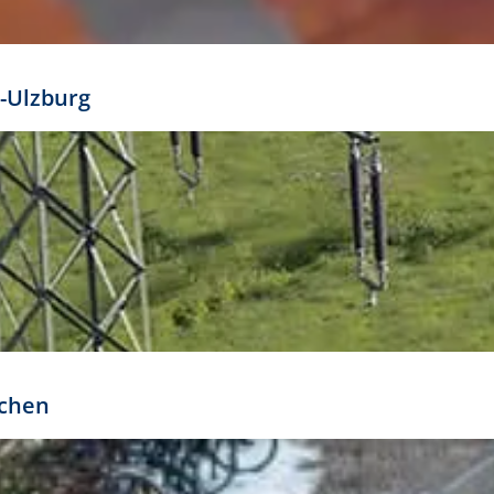
mathöhe. Daraus ergeben sich für gängige Formate
out:
-Ulzburg
r oder kleiner gesetzt werden. Dazu bedarf es jedoch
bteilung.
rchen