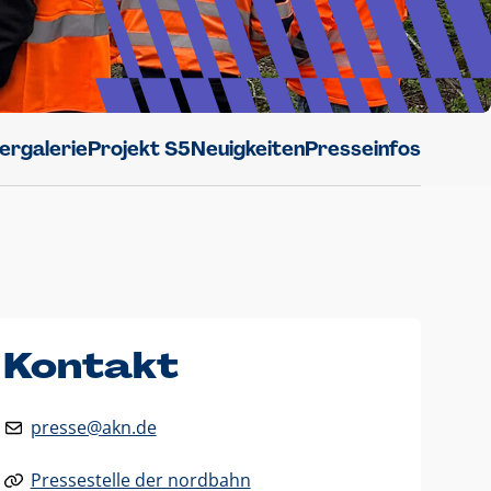
dergalerie
Projekt S5
Neuigkeiten
Presseinfos
Kontakt
presse@akn.de
Pressestelle der nordbahn