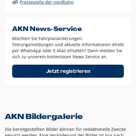
Pressestelle der nordbahn
Alle anderen Logo-Varianten dürfen nur in Ausnahmefällen
eingesetzt werden und bedürfen der vorherigen Absprache
mit der Marketingabteilung.
Diese Ausnahmen sind zum Beispiel:
AKN News-Service
weißes Logo auf anderen farbigen Hintergründen als
Möchten Sie Fahrplanänderungen,
dem AKN Blau,
Störungsmeldungen und aktuelle Informationen direkt
weißes Logo auf Fotohintergründen,
per WhatsApp oder E-Mail erhalten? Dann melden Sie
sich zu unserem kostenlosen News-Service an.
schwarzes Logo für reine Schwarz-Weiß-Umsetzungen
Um das Logo herum muss ein Schutzraum von jeweils einer
Jetzt registrieren
Höhe bzw. Breite des N aus AKN in alle Richtungen
eingehalten werden – ausgehend vom AKN Schriftzug. In
diesem Bereich dürfen keine anderen Logos, Grafikelemente
oder Ähnliches platziert werden.
AKN Bildergalerie
Die bereitgestellten Bilder können für redaktionelle Zwecke
genutzt werden. Eine Veränderung der Bilder ist nur nach