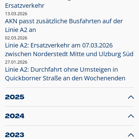
Ersatzverkehr
13.03.2026
AKN passt zusätzliche Busfahrten auf der
Linie A2 an
02.03.2026
Linie A2: Ersatzverkehr am 07.03.2026
zwischen Norderstedt Mitte und Ulzburg Süd
27.01.2026
Linie A2: Durchfahrt ohne Umsteigen in
Quickborner Straße an den Wochenenden
2025
23.12.2025
28
Projekt S5: Start der Bauarbeiten am
F
2024
Bahnhof Henstedt-Ulzburg im Januar 2026
10.12.2024
28
Großprojekt S5: Sperrung der Bahnstraße in
F
2023