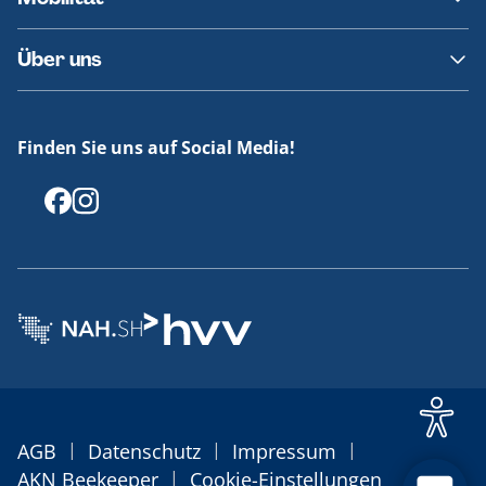
Fundsachen
Häufige Fragen
Barrierefreies Reisen
Über uns
Erklärung Barrierefreiheit
Historie
Medienportal
Finden Sie uns auf Social Media!
Offenlegungen
|
|
|
AGB
Datenschutz
Impressum
|
AKN Beekeeper
Cookie-Einstellungen