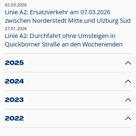
02.03.2026
Linie A2: Ersatzverkehr am 07.03.2026
zwischen Norderstedt Mitte und Ulzburg Süd
27.01.2026
Linie A2: Durchfahrt ohne Umsteigen in
Quickborner Straße an den Wochenenden
2025
23.12.2025
28
Projekt S5: Start der Bauarbeiten am
F
2024
Bahnhof Henstedt-Ulzburg im Januar 2026
10.12.2024
28
Großprojekt S5: Sperrung der Bahnstraße in
F
2023
Ellerau mit Ausweitung des Ersatzverkehrs
20.12.2023
14
Schleswig-Holstein verlängert den
A
2022
Verkehrsvertrag der AKN und bestellt den
T
22.12.2022
12
Expresszug für die Strecke Norderstedt -
Baustart S21 am 16.01.2023: Fahrplan
B