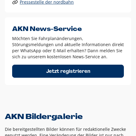
Pressestelle der nordbahn
Alle anderen Logo-Varianten dürfen nur in Ausnahmefällen
eingesetzt werden und bedürfen der vorherigen Absprache
mit der Marketingabteilung.
Diese Ausnahmen sind zum Beispiel:
AKN News-Service
weißes Logo auf anderen farbigen Hintergründen als
Möchten Sie Fahrplanänderungen,
dem AKN Blau,
Störungsmeldungen und aktuelle Informationen direkt
weißes Logo auf Fotohintergründen,
per WhatsApp oder E-Mail erhalten? Dann melden Sie
sich zu unserem kostenlosen News-Service an.
schwarzes Logo für reine Schwarz-Weiß-Umsetzungen
Um das Logo herum muss ein Schutzraum von jeweils einer
Jetzt registrieren
Höhe bzw. Breite des N aus AKN in alle Richtungen
eingehalten werden – ausgehend vom AKN Schriftzug. In
diesem Bereich dürfen keine anderen Logos, Grafikelemente
oder Ähnliches platziert werden.
AKN Bildergalerie
Die bereitgestellten Bilder können für redaktionelle Zwecke
genutzt werden. Eine Veränderung der Bilder ist nur nach