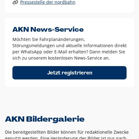
Pressestelle der nordbahn
Alle anderen Logo-Varianten dürfen nur in Ausnahmefällen
eingesetzt werden und bedürfen der vorherigen Absprache
mit der Marketingabteilung.
Diese Ausnahmen sind zum Beispiel:
AKN News-Service
weißes Logo auf anderen farbigen Hintergründen als
Möchten Sie Fahrplanänderungen,
dem AKN Blau,
Störungsmeldungen und aktuelle Informationen direkt
weißes Logo auf Fotohintergründen,
per WhatsApp oder E-Mail erhalten? Dann melden Sie
sich zu unserem kostenlosen News-Service an.
schwarzes Logo für reine Schwarz-Weiß-Umsetzungen
Um das Logo herum muss ein Schutzraum von jeweils einer
Jetzt registrieren
Höhe bzw. Breite des N aus AKN in alle Richtungen
eingehalten werden – ausgehend vom AKN Schriftzug. In
diesem Bereich dürfen keine anderen Logos, Grafikelemente
oder Ähnliches platziert werden.
AKN Bildergalerie
Die bereitgestellten Bilder können für redaktionelle Zwecke
genutzt werden. Eine Veränderung der Bilder ist nur nach