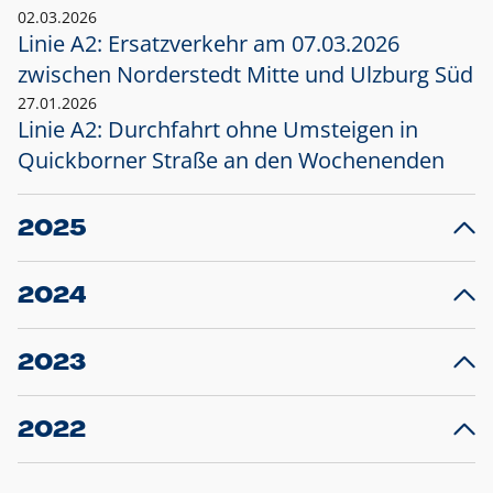
02.03.2026
Linie A2: Ersatzverkehr am 07.03.2026
zwischen Norderstedt Mitte und Ulzburg Süd
27.01.2026
Linie A2: Durchfahrt ohne Umsteigen in
Quickborner Straße an den Wochenenden
2025
23.12.2025
28
Projekt S5: Start der Bauarbeiten am
F
2024
Bahnhof Henstedt-Ulzburg im Januar 2026
10.12.2024
28
Großprojekt S5: Sperrung der Bahnstraße in
F
2023
Ellerau mit Ausweitung des Ersatzverkehrs
20.12.2023
14
Schleswig-Holstein verlängert den
A
2022
Verkehrsvertrag der AKN und bestellt den
T
22.12.2022
12
Expresszug für die Strecke Norderstedt -
Baustart S21 am 16.01.2023: Fahrplan
B