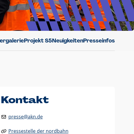
dergalerie
Projekt S5
Neuigkeiten
Presseinfos
Kontakt
presse@akn.de
Pressestelle der nordbahn