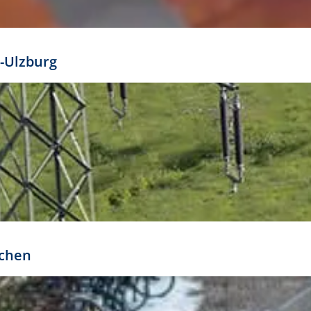
mathöhe. Daraus ergeben sich für gängige Formate
out:
-Ulzburg
r oder kleiner gesetzt werden. Dazu bedarf es jedoch
bteilung.
rchen