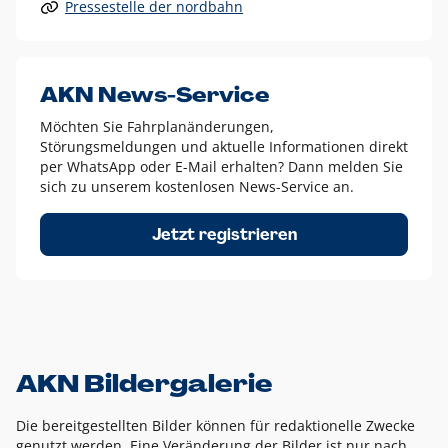
Pressestelle der nordbahn
Alle anderen Logo-Varianten dürfen nur in Ausnahmefällen
eingesetzt werden und bedürfen der vorherigen Absprache
mit der Marketingabteilung.
Diese Ausnahmen sind zum Beispiel:
AKN News-Service
weißes Logo auf anderen farbigen Hintergründen als
Möchten Sie Fahrplanänderungen,
dem AKN Blau,
Störungsmeldungen und aktuelle Informationen direkt
weißes Logo auf Fotohintergründen,
per WhatsApp oder E-Mail erhalten? Dann melden Sie
sich zu unserem kostenlosen News-Service an.
schwarzes Logo für reine Schwarz-Weiß-Umsetzungen
Um das Logo herum muss ein Schutzraum von jeweils einer
Jetzt registrieren
Höhe bzw. Breite des N aus AKN in alle Richtungen
eingehalten werden – ausgehend vom AKN Schriftzug. In
diesem Bereich dürfen keine anderen Logos, Grafikelemente
oder Ähnliches platziert werden.
AKN Bildergalerie
Die bereitgestellten Bilder können für redaktionelle Zwecke
genutzt werden. Eine Veränderung der Bilder ist nur nach