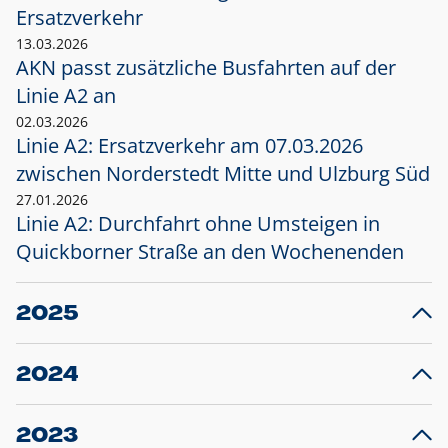
Ersatzverkehr
13.03.2026
AKN passt zusätzliche Busfahrten auf der
Linie A2 an
02.03.2026
Linie A2: Ersatzverkehr am 07.03.2026
zwischen Norderstedt Mitte und Ulzburg Süd
27.01.2026
Linie A2: Durchfahrt ohne Umsteigen in
Quickborner Straße an den Wochenenden
2025
23.12.2025
28
Projekt S5: Start der Bauarbeiten am
F
2024
Bahnhof Henstedt-Ulzburg im Januar 2026
10.12.2024
28
Großprojekt S5: Sperrung der Bahnstraße in
F
2023