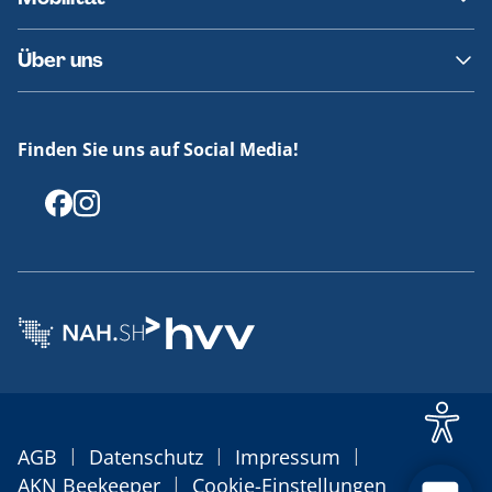
Fundsachen
Häufige Fragen
Barrierefreies Reisen
Über uns
Erklärung Barrierefreiheit
Historie
Medienportal
Finden Sie uns auf Social Media!
Offenlegungen
|
|
|
AGB
Datenschutz
Impressum
|
AKN Beekeeper
Cookie-Einstellungen