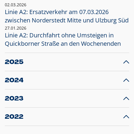
02.03.2026
Linie A2: Ersatzverkehr am 07.03.2026
zwischen Norderstedt Mitte und Ulzburg Süd
27.01.2026
Linie A2: Durchfahrt ohne Umsteigen in
Quickborner Straße an den Wochenenden
2025
23.12.2025
28
Projekt S5: Start der Bauarbeiten am
F
2024
Bahnhof Henstedt-Ulzburg im Januar 2026
10.12.2024
28
Großprojekt S5: Sperrung der Bahnstraße in
F
2023
Ellerau mit Ausweitung des Ersatzverkehrs
20.12.2023
14
Schleswig-Holstein verlängert den
A
2022
Verkehrsvertrag der AKN und bestellt den
T
22.12.2022
12
Expresszug für die Strecke Norderstedt -
Baustart S21 am 16.01.2023: Fahrplan
B