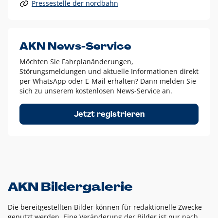
Pressestelle der nordbahn
Alle anderen Logo-Varianten dürfen nur in Ausnahmefällen
eingesetzt werden und bedürfen der vorherigen Absprache
mit der Marketingabteilung.
Diese Ausnahmen sind zum Beispiel:
AKN News-Service
weißes Logo auf anderen farbigen Hintergründen als
Möchten Sie Fahrplanänderungen,
dem AKN Blau,
Störungsmeldungen und aktuelle Informationen direkt
weißes Logo auf Fotohintergründen,
per WhatsApp oder E-Mail erhalten? Dann melden Sie
sich zu unserem kostenlosen News-Service an.
schwarzes Logo für reine Schwarz-Weiß-Umsetzungen
Um das Logo herum muss ein Schutzraum von jeweils einer
Jetzt registrieren
Höhe bzw. Breite des N aus AKN in alle Richtungen
eingehalten werden – ausgehend vom AKN Schriftzug. In
diesem Bereich dürfen keine anderen Logos, Grafikelemente
oder Ähnliches platziert werden.
AKN Bildergalerie
Die bereitgestellten Bilder können für redaktionelle Zwecke
genutzt werden. Eine Veränderung der Bilder ist nur nach