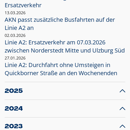
Ersatzverkehr
13.03.2026
AKN passt zusätzliche Busfahrten auf der
Linie A2 an
02.03.2026
Linie A2: Ersatzverkehr am 07.03.2026
zwischen Norderstedt Mitte und Ulzburg Süd
27.01.2026
Linie A2: Durchfahrt ohne Umsteigen in
Quickborner Straße an den Wochenenden
2025
23.12.2025
28
Projekt S5: Start der Bauarbeiten am
F
2024
Bahnhof Henstedt-Ulzburg im Januar 2026
10.12.2024
28
Großprojekt S5: Sperrung der Bahnstraße in
F
2023