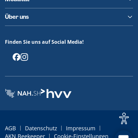
Fundsachen
Häufige Fragen
Barrierefreies Reisen
Über uns
Erklärung Barrierefreiheit
Historie
Medienportal
Finden Sie uns auf Social Media!
Offenlegungen
|
|
|
AGB
Datenschutz
Impressum
|
AKN Beekeeper
Cookie-Einstellungen