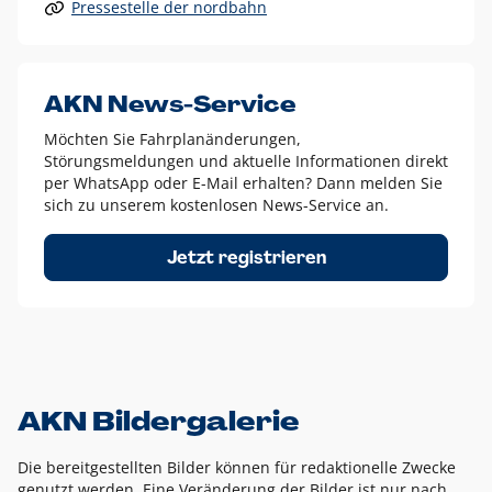
Pressestelle der nordbahn
Alle anderen Logo-Varianten dürfen nur in Ausnahmefällen
eingesetzt werden und bedürfen der vorherigen Absprache
mit der Marketingabteilung.
Diese Ausnahmen sind zum Beispiel:
AKN News-Service
weißes Logo auf anderen farbigen Hintergründen als
Möchten Sie Fahrplanänderungen,
dem AKN Blau,
Störungsmeldungen und aktuelle Informationen direkt
weißes Logo auf Fotohintergründen,
per WhatsApp oder E-Mail erhalten? Dann melden Sie
sich zu unserem kostenlosen News-Service an.
schwarzes Logo für reine Schwarz-Weiß-Umsetzungen
Um das Logo herum muss ein Schutzraum von jeweils einer
Jetzt registrieren
Höhe bzw. Breite des N aus AKN in alle Richtungen
eingehalten werden – ausgehend vom AKN Schriftzug. In
diesem Bereich dürfen keine anderen Logos, Grafikelemente
oder Ähnliches platziert werden.
AKN Bildergalerie
Die bereitgestellten Bilder können für redaktionelle Zwecke
genutzt werden. Eine Veränderung der Bilder ist nur nach