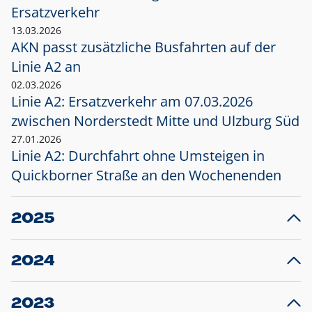
Ersatzverkehr
13.03.2026
AKN passt zusätzliche Busfahrten auf der
Linie A2 an
02.03.2026
Linie A2: Ersatzverkehr am 07.03.2026
zwischen Norderstedt Mitte und Ulzburg Süd
27.01.2026
Linie A2: Durchfahrt ohne Umsteigen in
Quickborner Straße an den Wochenenden
2025
23.12.2025
28
Projekt S5: Start der Bauarbeiten am
F
2024
Bahnhof Henstedt-Ulzburg im Januar 2026
10.12.2024
28
Großprojekt S5: Sperrung der Bahnstraße in
F
2023