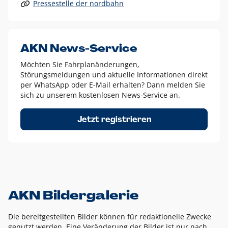
Pressestelle der nordbahn
Alle anderen Logo-Varianten dürfen nur in Ausnahmefällen
eingesetzt werden und bedürfen der vorherigen Absprache
mit der Marketingabteilung.
Diese Ausnahmen sind zum Beispiel:
AKN News-Service
weißes Logo auf anderen farbigen Hintergründen als
Möchten Sie Fahrplanänderungen,
dem AKN Blau,
Störungsmeldungen und aktuelle Informationen direkt
weißes Logo auf Fotohintergründen,
per WhatsApp oder E-Mail erhalten? Dann melden Sie
sich zu unserem kostenlosen News-Service an.
schwarzes Logo für reine Schwarz-Weiß-Umsetzungen
Um das Logo herum muss ein Schutzraum von jeweils einer
Jetzt registrieren
Höhe bzw. Breite des N aus AKN in alle Richtungen
eingehalten werden – ausgehend vom AKN Schriftzug. In
diesem Bereich dürfen keine anderen Logos, Grafikelemente
oder Ähnliches platziert werden.
AKN Bildergalerie
Die bereitgestellten Bilder können für redaktionelle Zwecke
genutzt werden. Eine Veränderung der Bilder ist nur nach