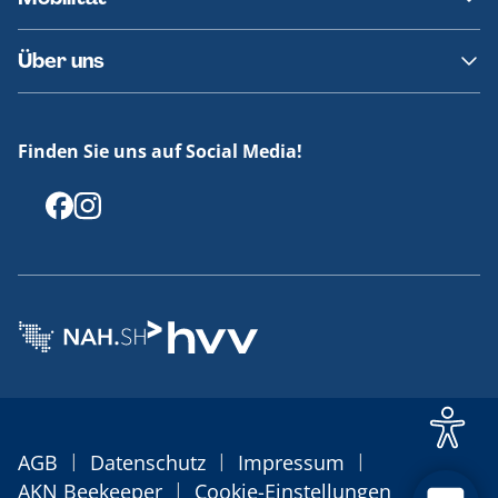
Fundsachen
Häufige Fragen
Barrierefreies Reisen
Über uns
Erklärung Barrierefreiheit
Historie
Medienportal
Finden Sie uns auf Social Media!
Offenlegungen
|
|
|
AGB
Datenschutz
Impressum
|
AKN Beekeeper
Cookie-Einstellungen