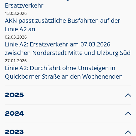
Ersatzverkehr
13.03.2026
AKN passt zusätzliche Busfahrten auf der
Linie A2 an
02.03.2026
Linie A2: Ersatzverkehr am 07.03.2026
zwischen Norderstedt Mitte und Ulzburg Süd
27.01.2026
Linie A2: Durchfahrt ohne Umsteigen in
Quickborner Straße an den Wochenenden
2025
23.12.2025
28
Projekt S5: Start der Bauarbeiten am
F
2024
Bahnhof Henstedt-Ulzburg im Januar 2026
10.12.2024
28
Großprojekt S5: Sperrung der Bahnstraße in
F
2023