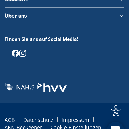
Fundsachen
Häufige Fragen
Barrierefreies Reisen
Über uns
Erklärung Barrierefreiheit
Historie
Medienportal
Finden Sie uns auf Social Media!
Offenlegungen
|
|
|
AGB
Datenschutz
Impressum
|
AKN Beekeeper
Cookie-Einstellungen