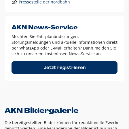
Pressestelle der nordbahn
Alle anderen Logo-Varianten dürfen nur in Ausnahmefällen
eingesetzt werden und bedürfen der vorherigen Absprache
mit der Marketingabteilung.
Diese Ausnahmen sind zum Beispiel:
AKN News-Service
weißes Logo auf anderen farbigen Hintergründen als
Möchten Sie Fahrplanänderungen,
dem AKN Blau,
Störungsmeldungen und aktuelle Informationen direkt
weißes Logo auf Fotohintergründen,
per WhatsApp oder E-Mail erhalten? Dann melden Sie
sich zu unserem kostenlosen News-Service an.
schwarzes Logo für reine Schwarz-Weiß-Umsetzungen
Um das Logo herum muss ein Schutzraum von jeweils einer
Jetzt registrieren
Höhe bzw. Breite des N aus AKN in alle Richtungen
eingehalten werden – ausgehend vom AKN Schriftzug. In
diesem Bereich dürfen keine anderen Logos, Grafikelemente
oder Ähnliches platziert werden.
AKN Bildergalerie
Die bereitgestellten Bilder können für redaktionelle Zwecke
genutzt werden. Eine Veränderung der Bilder ist nur nach