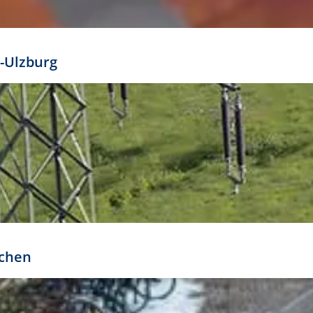
mathöhe. Daraus ergeben sich für gängige Formate
out:
-Ulzburg
r oder kleiner gesetzt werden. Dazu bedarf es jedoch
bteilung.
rchen