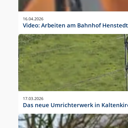
Anwendungsgröße im Layout:
Die Logohöhe beträgt 4 – 10 % der jeweiligen For
16.04.2026
folgende fest definierte Anwendungsgrößen im Lay
Video: Arbeiten am Bahnhof Henstedt
DIN A4 – 11 mm hoch (4 %)
DIN A3 – 15 mm hoch (5 %)
DIN A1 – 39 mm hoch (5 %)
DIN lang – 10 mm hoch (5 %)
1080 x 1080 px – 78 px hoch (7 %)
In Ausnahmefällen darf das Logo jedoch auch größe
stets der vorherigen Absprache mit der Marketinga
17.03.2026
Das neue Umrichterwerk in Kaltenki