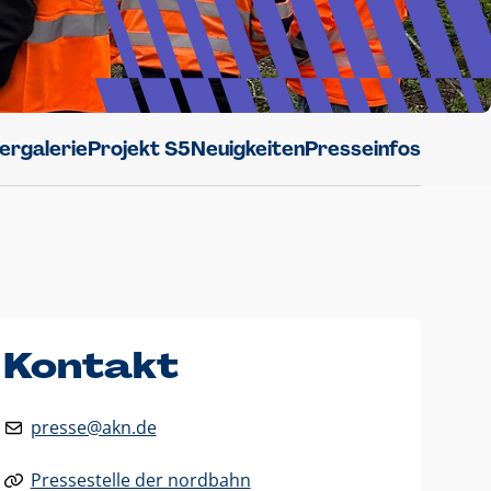
dergalerie
Projekt S5
Neuigkeiten
Presseinfos
Kontakt
presse@akn.de
Pressestelle der nordbahn