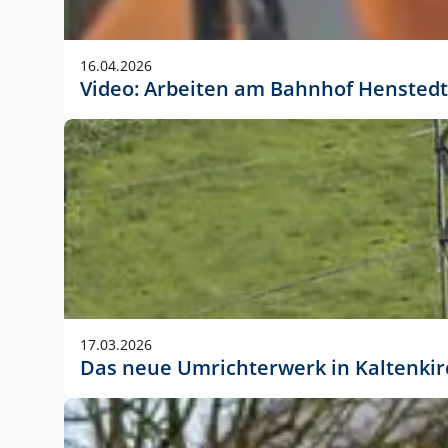
Anwendungsgröße im Layout:
Die Logohöhe beträgt 4 – 10 % der jeweiligen For
16.04.2026
folgende fest definierte Anwendungsgrößen im Lay
Video: Arbeiten am Bahnhof Henstedt
DIN A4 – 11 mm hoch (4 %)
DIN A3 – 15 mm hoch (5 %)
DIN A1 – 39 mm hoch (5 %)
DIN lang – 10 mm hoch (5 %)
1080 x 1080 px – 78 px hoch (7 %)
In Ausnahmefällen darf das Logo jedoch auch größe
stets der vorherigen Absprache mit der Marketinga
17.03.2026
Das neue Umrichterwerk in Kaltenki