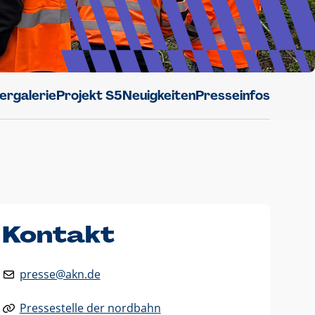
dergalerie
Projekt S5
Neuigkeiten
Presseinfos
Kontakt
presse@akn.de
Pressestelle der nordbahn