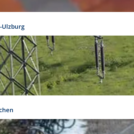
mathöhe. Daraus ergeben sich für gängige Formate
out:
-Ulzburg
r oder kleiner gesetzt werden. Dazu bedarf es jedoch
bteilung.
rchen