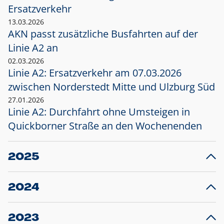
Ersatzverkehr
13.03.2026
AKN passt zusätzliche Busfahrten auf der
Linie A2 an
02.03.2026
Linie A2: Ersatzverkehr am 07.03.2026
zwischen Norderstedt Mitte und Ulzburg Süd
27.01.2026
Linie A2: Durchfahrt ohne Umsteigen in
Quickborner Straße an den Wochenenden
2025
23.12.2025
28
Projekt S5: Start der Bauarbeiten am
F
2024
Bahnhof Henstedt-Ulzburg im Januar 2026
10.12.2024
28
Großprojekt S5: Sperrung der Bahnstraße in
F
2023