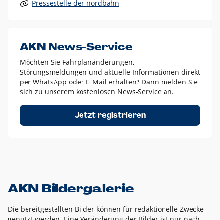
Pressestelle der nordbahn
Alle anderen Logo-Varianten dürfen nur in Ausnahmefällen
eingesetzt werden und bedürfen der vorherigen Absprache
mit der Marketingabteilung.
Diese Ausnahmen sind zum Beispiel:
AKN News-Service
weißes Logo auf anderen farbigen Hintergründen als
Möchten Sie Fahrplanänderungen,
dem AKN Blau,
Störungsmeldungen und aktuelle Informationen direkt
weißes Logo auf Fotohintergründen,
per WhatsApp oder E-Mail erhalten? Dann melden Sie
sich zu unserem kostenlosen News-Service an.
schwarzes Logo für reine Schwarz-Weiß-Umsetzungen
Um das Logo herum muss ein Schutzraum von jeweils einer
Jetzt registrieren
Höhe bzw. Breite des N aus AKN in alle Richtungen
eingehalten werden – ausgehend vom AKN Schriftzug. In
diesem Bereich dürfen keine anderen Logos, Grafikelemente
oder Ähnliches platziert werden.
AKN Bildergalerie
Die bereitgestellten Bilder können für redaktionelle Zwecke
genutzt werden. Eine Veränderung der Bilder ist nur nach