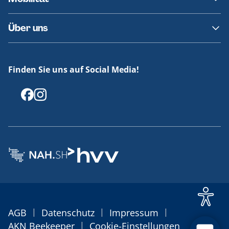
Fundsachen
Häufige Fragen
Barrierefreies Reisen
Über uns
Erklärung Barrierefreiheit
Historie
Medienportal
Finden Sie uns auf Social Media!
Offenlegungen
|
|
|
AGB
Datenschutz
Impressum
|
AKN Beekeeper
Cookie-Einstellungen