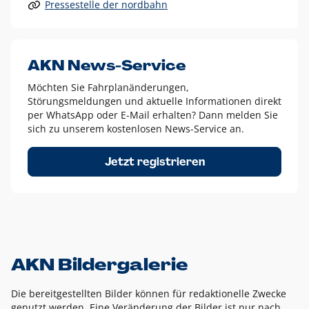
Pressestelle der nordbahn
Alle anderen Logo-Varianten dürfen nur in Ausnahmefällen
eingesetzt werden und bedürfen der vorherigen Absprache
mit der Marketingabteilung.
Diese Ausnahmen sind zum Beispiel:
AKN News-Service
weißes Logo auf anderen farbigen Hintergründen als
Möchten Sie Fahrplanänderungen,
dem AKN Blau,
Störungsmeldungen und aktuelle Informationen direkt
weißes Logo auf Fotohintergründen,
per WhatsApp oder E-Mail erhalten? Dann melden Sie
sich zu unserem kostenlosen News-Service an.
schwarzes Logo für reine Schwarz-Weiß-Umsetzungen
Um das Logo herum muss ein Schutzraum von jeweils einer
Jetzt registrieren
Höhe bzw. Breite des N aus AKN in alle Richtungen
eingehalten werden – ausgehend vom AKN Schriftzug. In
diesem Bereich dürfen keine anderen Logos, Grafikelemente
oder Ähnliches platziert werden.
AKN Bildergalerie
Die bereitgestellten Bilder können für redaktionelle Zwecke
genutzt werden. Eine Veränderung der Bilder ist nur nach