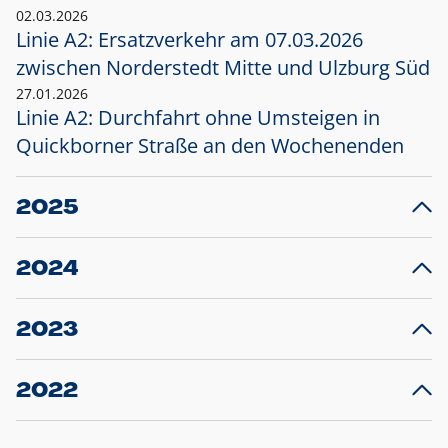
02.03.2026
Linie A2: Ersatzverkehr am 07.03.2026
zwischen Norderstedt Mitte und Ulzburg Süd
27.01.2026
Linie A2: Durchfahrt ohne Umsteigen in
Quickborner Straße an den Wochenenden
2025
23.12.2025
28
Projekt S5: Start der Bauarbeiten am
F
2024
Bahnhof Henstedt-Ulzburg im Januar 2026
10.12.2024
28
Großprojekt S5: Sperrung der Bahnstraße in
F
2023
Ellerau mit Ausweitung des Ersatzverkehrs
20.12.2023
14
Schleswig-Holstein verlängert den
A
2022
Verkehrsvertrag der AKN und bestellt den
T
22.12.2022
12
Expresszug für die Strecke Norderstedt -
Baustart S21 am 16.01.2023: Fahrplan
B