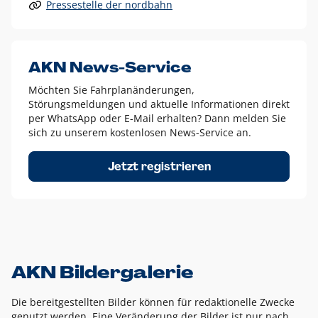
Pressestelle der nordbahn
Alle anderen Logo-Varianten dürfen nur in Ausnahmefällen
eingesetzt werden und bedürfen der vorherigen Absprache
mit der Marketingabteilung.
Diese Ausnahmen sind zum Beispiel:
AKN News-Service
weißes Logo auf anderen farbigen Hintergründen als
Möchten Sie Fahrplanänderungen,
dem AKN Blau,
Störungsmeldungen und aktuelle Informationen direkt
weißes Logo auf Fotohintergründen,
per WhatsApp oder E-Mail erhalten? Dann melden Sie
sich zu unserem kostenlosen News-Service an.
schwarzes Logo für reine Schwarz-Weiß-Umsetzungen
Um das Logo herum muss ein Schutzraum von jeweils einer
Jetzt registrieren
Höhe bzw. Breite des N aus AKN in alle Richtungen
eingehalten werden – ausgehend vom AKN Schriftzug. In
diesem Bereich dürfen keine anderen Logos, Grafikelemente
oder Ähnliches platziert werden.
AKN Bildergalerie
Die bereitgestellten Bilder können für redaktionelle Zwecke
genutzt werden. Eine Veränderung der Bilder ist nur nach