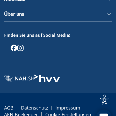
Fundsachen
Häufige Fragen
Barrierefreies Reisen
Über uns
Erklärung Barrierefreiheit
Historie
Medienportal
Finden Sie uns auf Social Media!
Offenlegungen
|
|
|
AGB
Datenschutz
Impressum
|
AKN Beekeeper
Cookie-Einstellungen