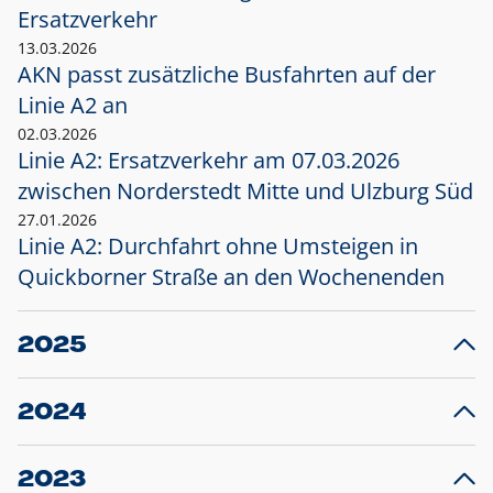
Ersatzverkehr
13.03.2026
AKN passt zusätzliche Busfahrten auf der
Linie A2 an
02.03.2026
Linie A2: Ersatzverkehr am 07.03.2026
zwischen Norderstedt Mitte und Ulzburg Süd
27.01.2026
Linie A2: Durchfahrt ohne Umsteigen in
Quickborner Straße an den Wochenenden
2025
23.12.2025
28
Projekt S5: Start der Bauarbeiten am
F
2024
Bahnhof Henstedt-Ulzburg im Januar 2026
10.12.2024
28
Großprojekt S5: Sperrung der Bahnstraße in
F
2023