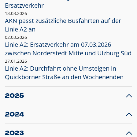
Ersatzverkehr
13.03.2026
AKN passt zusätzliche Busfahrten auf der
Linie A2 an
02.03.2026
Linie A2: Ersatzverkehr am 07.03.2026
zwischen Norderstedt Mitte und Ulzburg Süd
27.01.2026
Linie A2: Durchfahrt ohne Umsteigen in
Quickborner Straße an den Wochenenden
2025
23.12.2025
28
Projekt S5: Start der Bauarbeiten am
F
2024
Bahnhof Henstedt-Ulzburg im Januar 2026
10.12.2024
28
Großprojekt S5: Sperrung der Bahnstraße in
F
2023