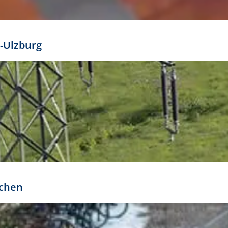
mathöhe. Daraus ergeben sich für gängige Formate
out:
-Ulzburg
r oder kleiner gesetzt werden. Dazu bedarf es jedoch
bteilung.
rchen