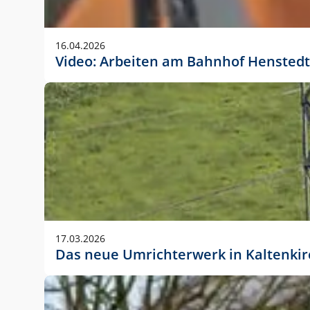
Anwendungsgröße im Layout:
Die Logohöhe beträgt 4 – 10 % der jeweiligen For
16.04.2026
folgende fest definierte Anwendungsgrößen im Lay
Video: Arbeiten am Bahnhof Henstedt
DIN A4 – 11 mm hoch (4 %)
DIN A3 – 15 mm hoch (5 %)
DIN A1 – 39 mm hoch (5 %)
DIN lang – 10 mm hoch (5 %)
1080 x 1080 px – 78 px hoch (7 %)
In Ausnahmefällen darf das Logo jedoch auch größe
stets der vorherigen Absprache mit der Marketinga
17.03.2026
Das neue Umrichterwerk in Kaltenki