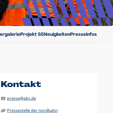
dergalerie
Projekt S5
Neuigkeiten
Presseinfos
Kontakt
presse@akn.de
Pressestelle der nordbahn