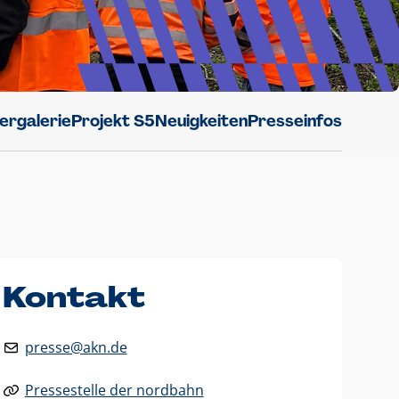
dergalerie
Projekt S5
Neuigkeiten
Presseinfos
Kontakt
presse@akn.de
Pressestelle der nordbahn