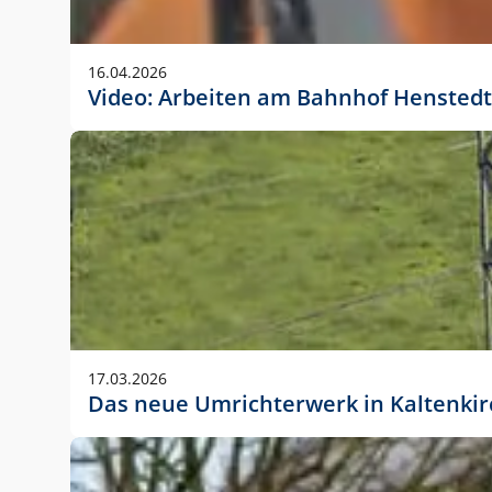
Anwendungsgröße im Layout:
Die Logohöhe beträgt 4 – 10 % der jeweiligen For
16.04.2026
folgende fest definierte Anwendungsgrößen im Lay
Video: Arbeiten am Bahnhof Henstedt
DIN A4 – 11 mm hoch (4 %)
DIN A3 – 15 mm hoch (5 %)
DIN A1 – 39 mm hoch (5 %)
DIN lang – 10 mm hoch (5 %)
1080 x 1080 px – 78 px hoch (7 %)
In Ausnahmefällen darf das Logo jedoch auch größe
stets der vorherigen Absprache mit der Marketinga
17.03.2026
Das neue Umrichterwerk in Kaltenki