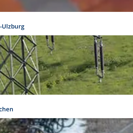
mathöhe. Daraus ergeben sich für gängige Formate
out:
-Ulzburg
r oder kleiner gesetzt werden. Dazu bedarf es jedoch
bteilung.
rchen