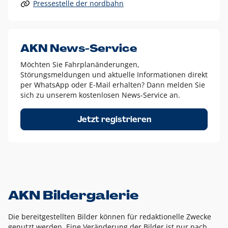
Pressestelle der nordbahn
Alle anderen Logo-Varianten dürfen nur in Ausnahmefällen
eingesetzt werden und bedürfen der vorherigen Absprache
mit der Marketingabteilung.
Diese Ausnahmen sind zum Beispiel:
AKN News-Service
weißes Logo auf anderen farbigen Hintergründen als
Möchten Sie Fahrplanänderungen,
dem AKN Blau,
Störungsmeldungen und aktuelle Informationen direkt
weißes Logo auf Fotohintergründen,
per WhatsApp oder E-Mail erhalten? Dann melden Sie
sich zu unserem kostenlosen News-Service an.
schwarzes Logo für reine Schwarz-Weiß-Umsetzungen
Um das Logo herum muss ein Schutzraum von jeweils einer
Jetzt registrieren
Höhe bzw. Breite des N aus AKN in alle Richtungen
eingehalten werden – ausgehend vom AKN Schriftzug. In
diesem Bereich dürfen keine anderen Logos, Grafikelemente
oder Ähnliches platziert werden.
AKN Bildergalerie
Die bereitgestellten Bilder können für redaktionelle Zwecke
genutzt werden. Eine Veränderung der Bilder ist nur nach