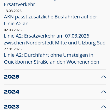
Ersatzverkehr
13.03.2026
AKN passt zusätzliche Busfahrten auf der
Linie A2 an
02.03.2026
Linie A2: Ersatzverkehr am 07.03.2026
zwischen Norderstedt Mitte und Ulzburg Süd
27.01.2026
Linie A2: Durchfahrt ohne Umsteigen in
Quickborner Straße an den Wochenenden
2025
23.12.2025
28
Projekt S5: Start der Bauarbeiten am
F
2024
Bahnhof Henstedt-Ulzburg im Januar 2026
10.12.2024
28
Großprojekt S5: Sperrung der Bahnstraße in
F
2023