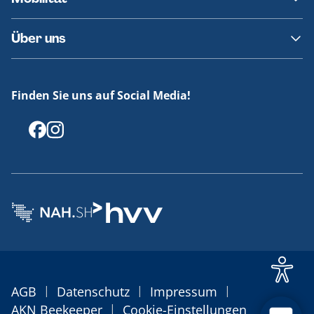
Fundsachen
Häufige Fragen
Barrierefreies Reisen
Über uns
Erklärung Barrierefreiheit
Historie
Medienportal
Finden Sie uns auf Social Media!
Offenlegungen
|
|
|
AGB
Datenschutz
Impressum
|
AKN Beekeeper
Cookie-Einstellungen