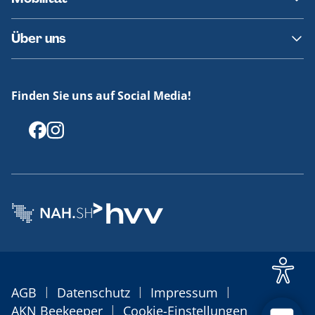
Fundsachen
Häufige Fragen
Barrierefreies Reisen
Über uns
Erklärung Barrierefreiheit
Historie
Medienportal
Finden Sie uns auf Social Media!
Offenlegungen
|
|
|
AGB
Datenschutz
Impressum
|
AKN Beekeeper
Cookie-Einstellungen