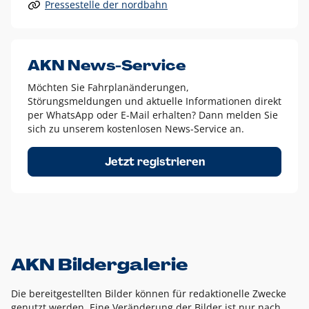
Pressestelle der nordbahn
Alle anderen Logo-Varianten dürfen nur in Ausnahmefällen
eingesetzt werden und bedürfen der vorherigen Absprache
mit der Marketingabteilung.
Diese Ausnahmen sind zum Beispiel:
AKN News-Service
weißes Logo auf anderen farbigen Hintergründen als
Möchten Sie Fahrplanänderungen,
dem AKN Blau,
Störungsmeldungen und aktuelle Informationen direkt
weißes Logo auf Fotohintergründen,
per WhatsApp oder E-Mail erhalten? Dann melden Sie
sich zu unserem kostenlosen News-Service an.
schwarzes Logo für reine Schwarz-Weiß-Umsetzungen
Um das Logo herum muss ein Schutzraum von jeweils einer
Jetzt registrieren
Höhe bzw. Breite des N aus AKN in alle Richtungen
eingehalten werden – ausgehend vom AKN Schriftzug. In
diesem Bereich dürfen keine anderen Logos, Grafikelemente
oder Ähnliches platziert werden.
AKN Bildergalerie
Die bereitgestellten Bilder können für redaktionelle Zwecke
genutzt werden. Eine Veränderung der Bilder ist nur nach