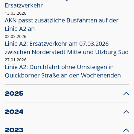
Ersatzverkehr
13.03.2026
AKN passt zusätzliche Busfahrten auf der
Linie A2 an
02.03.2026
Linie A2: Ersatzverkehr am 07.03.2026
zwischen Norderstedt Mitte und Ulzburg Süd
27.01.2026
Linie A2: Durchfahrt ohne Umsteigen in
Quickborner Straße an den Wochenenden
2025
23.12.2025
28
Projekt S5: Start der Bauarbeiten am
F
2024
Bahnhof Henstedt-Ulzburg im Januar 2026
10.12.2024
28
Großprojekt S5: Sperrung der Bahnstraße in
F
2023