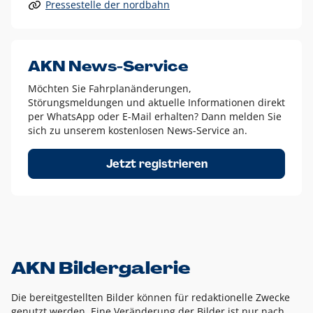
Pressestelle der nordbahn
Alle anderen Logo-Varianten dürfen nur in Ausnahmefällen
eingesetzt werden und bedürfen der vorherigen Absprache
mit der Marketingabteilung.
Diese Ausnahmen sind zum Beispiel:
AKN News-Service
weißes Logo auf anderen farbigen Hintergründen als
Möchten Sie Fahrplanänderungen,
dem AKN Blau,
Störungsmeldungen und aktuelle Informationen direkt
weißes Logo auf Fotohintergründen,
per WhatsApp oder E-Mail erhalten? Dann melden Sie
sich zu unserem kostenlosen News-Service an.
schwarzes Logo für reine Schwarz-Weiß-Umsetzungen
Um das Logo herum muss ein Schutzraum von jeweils einer
Jetzt registrieren
Höhe bzw. Breite des N aus AKN in alle Richtungen
eingehalten werden – ausgehend vom AKN Schriftzug. In
diesem Bereich dürfen keine anderen Logos, Grafikelemente
oder Ähnliches platziert werden.
AKN Bildergalerie
Die bereitgestellten Bilder können für redaktionelle Zwecke
genutzt werden. Eine Veränderung der Bilder ist nur nach