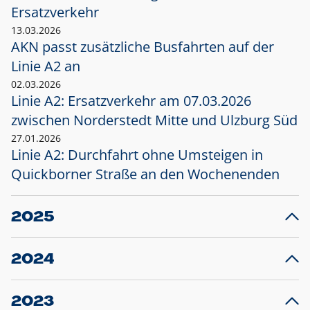
Ersatzverkehr
13.03.2026
AKN passt zusätzliche Busfahrten auf der
Linie A2 an
02.03.2026
Linie A2: Ersatzverkehr am 07.03.2026
zwischen Norderstedt Mitte und Ulzburg Süd
27.01.2026
Linie A2: Durchfahrt ohne Umsteigen in
Quickborner Straße an den Wochenenden
2025
23.12.2025
28
Projekt S5: Start der Bauarbeiten am
F
2024
Bahnhof Henstedt-Ulzburg im Januar 2026
10.12.2024
28
Großprojekt S5: Sperrung der Bahnstraße in
F
2023