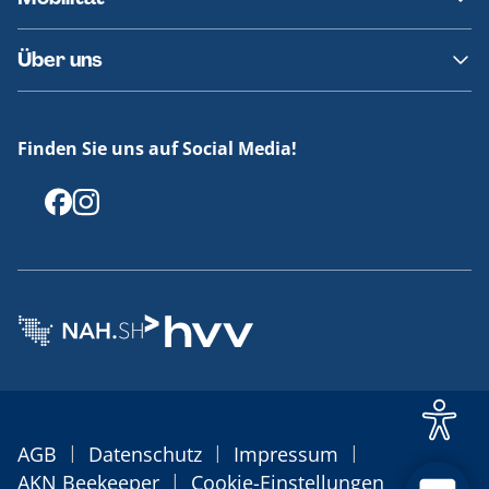
Fundsachen
Häufige Fragen
Barrierefreies Reisen
Über uns
Erklärung Barrierefreiheit
Historie
Medienportal
Finden Sie uns auf Social Media!
Offenlegungen
|
|
|
AGB
Datenschutz
Impressum
|
AKN Beekeeper
Cookie-Einstellungen