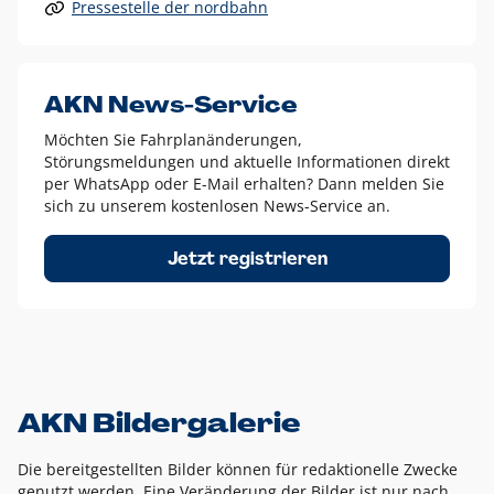
Pressestelle der nordbahn
Alle anderen Logo-Varianten dürfen nur in Ausnahmefällen
eingesetzt werden und bedürfen der vorherigen Absprache
mit der Marketingabteilung.
Diese Ausnahmen sind zum Beispiel:
AKN News-Service
weißes Logo auf anderen farbigen Hintergründen als
Möchten Sie Fahrplanänderungen,
dem AKN Blau,
Störungsmeldungen und aktuelle Informationen direkt
weißes Logo auf Fotohintergründen,
per WhatsApp oder E-Mail erhalten? Dann melden Sie
sich zu unserem kostenlosen News-Service an.
schwarzes Logo für reine Schwarz-Weiß-Umsetzungen
Um das Logo herum muss ein Schutzraum von jeweils einer
Jetzt registrieren
Höhe bzw. Breite des N aus AKN in alle Richtungen
eingehalten werden – ausgehend vom AKN Schriftzug. In
diesem Bereich dürfen keine anderen Logos, Grafikelemente
oder Ähnliches platziert werden.
AKN Bildergalerie
Die bereitgestellten Bilder können für redaktionelle Zwecke
genutzt werden. Eine Veränderung der Bilder ist nur nach