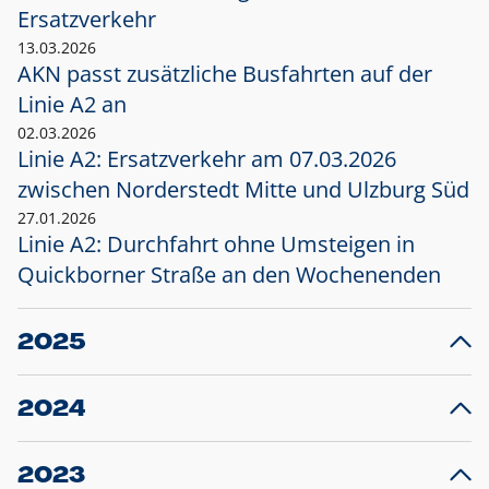
Ersatzverkehr
13.03.2026
AKN passt zusätzliche Busfahrten auf der
Linie A2 an
02.03.2026
Linie A2: Ersatzverkehr am 07.03.2026
zwischen Norderstedt Mitte und Ulzburg Süd
27.01.2026
Linie A2: Durchfahrt ohne Umsteigen in
Quickborner Straße an den Wochenenden
2025
23.12.2025
28
Projekt S5: Start der Bauarbeiten am
F
2024
Bahnhof Henstedt-Ulzburg im Januar 2026
10.12.2024
28
Großprojekt S5: Sperrung der Bahnstraße in
F
2023