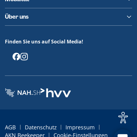
Fundsachen
Häufige Fragen
Barrierefreies Reisen
Über uns
Erklärung Barrierefreiheit
Historie
Medienportal
Finden Sie uns auf Social Media!
Offenlegungen
|
|
|
AGB
Datenschutz
Impressum
|
AKN Beekeeper
Cookie-Einstellungen