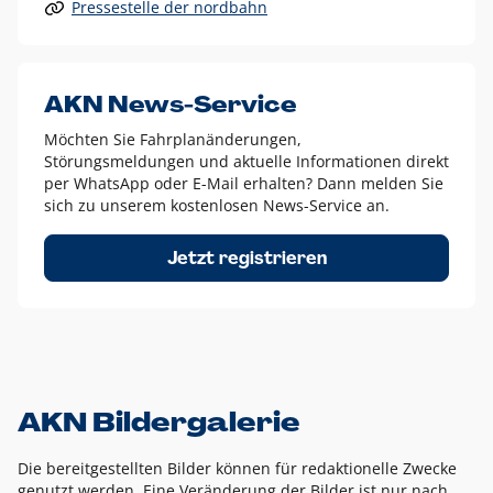
Pressestelle der nordbahn
Alle anderen Logo-Varianten dürfen nur in Ausnahmefällen
eingesetzt werden und bedürfen der vorherigen Absprache
mit der Marketingabteilung.
Diese Ausnahmen sind zum Beispiel:
AKN News-Service
weißes Logo auf anderen farbigen Hintergründen als
Möchten Sie Fahrplanänderungen,
dem AKN Blau,
Störungsmeldungen und aktuelle Informationen direkt
weißes Logo auf Fotohintergründen,
per WhatsApp oder E-Mail erhalten? Dann melden Sie
sich zu unserem kostenlosen News-Service an.
schwarzes Logo für reine Schwarz-Weiß-Umsetzungen
Um das Logo herum muss ein Schutzraum von jeweils einer
Jetzt registrieren
Höhe bzw. Breite des N aus AKN in alle Richtungen
eingehalten werden – ausgehend vom AKN Schriftzug. In
diesem Bereich dürfen keine anderen Logos, Grafikelemente
oder Ähnliches platziert werden.
AKN Bildergalerie
Die bereitgestellten Bilder können für redaktionelle Zwecke
genutzt werden. Eine Veränderung der Bilder ist nur nach