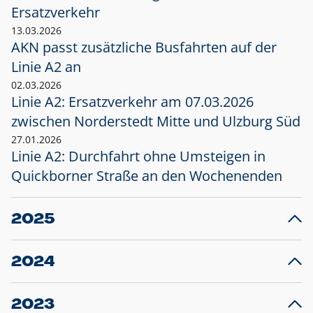
Ersatzverkehr
13.03.2026
AKN passt zusätzliche Busfahrten auf der
Linie A2 an
02.03.2026
Linie A2: Ersatzverkehr am 07.03.2026
zwischen Norderstedt Mitte und Ulzburg Süd
27.01.2026
Linie A2: Durchfahrt ohne Umsteigen in
Quickborner Straße an den Wochenenden
2025
23.12.2025
28
Projekt S5: Start der Bauarbeiten am
F
2024
Bahnhof Henstedt-Ulzburg im Januar 2026
10.12.2024
28
Großprojekt S5: Sperrung der Bahnstraße in
F
2023