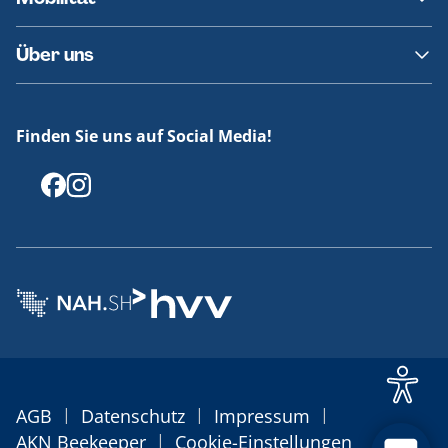
Fundsachen
Häufige Fragen
Barrierefreies Reisen
Über uns
Erklärung Barrierefreiheit
Historie
Medienportal
Finden Sie uns auf Social Media!
Offenlegungen
|
|
|
AGB
Datenschutz
Impressum
|
AKN Beekeeper
Cookie-Einstellungen