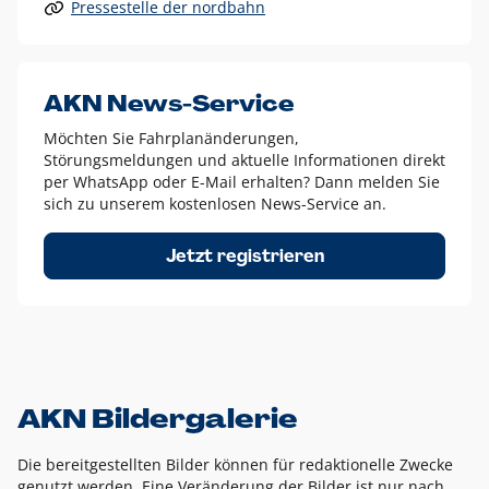
Pressestelle der nordbahn
Alle anderen Logo-Varianten dürfen nur in Ausnahmefällen
eingesetzt werden und bedürfen der vorherigen Absprache
mit der Marketingabteilung.
Diese Ausnahmen sind zum Beispiel:
AKN News-Service
weißes Logo auf anderen farbigen Hintergründen als
Möchten Sie Fahrplanänderungen,
dem AKN Blau,
Störungsmeldungen und aktuelle Informationen direkt
weißes Logo auf Fotohintergründen,
per WhatsApp oder E-Mail erhalten? Dann melden Sie
sich zu unserem kostenlosen News-Service an.
schwarzes Logo für reine Schwarz-Weiß-Umsetzungen
Um das Logo herum muss ein Schutzraum von jeweils einer
Jetzt registrieren
Höhe bzw. Breite des N aus AKN in alle Richtungen
eingehalten werden – ausgehend vom AKN Schriftzug. In
diesem Bereich dürfen keine anderen Logos, Grafikelemente
oder Ähnliches platziert werden.
AKN Bildergalerie
Die bereitgestellten Bilder können für redaktionelle Zwecke
genutzt werden. Eine Veränderung der Bilder ist nur nach