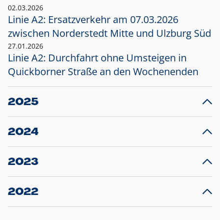
02.03.2026
Linie A2: Ersatzverkehr am 07.03.2026
zwischen Norderstedt Mitte und Ulzburg Süd
27.01.2026
Linie A2: Durchfahrt ohne Umsteigen in
Quickborner Straße an den Wochenenden
2025
23.12.2025
28
Projekt S5: Start der Bauarbeiten am
F
2024
Bahnhof Henstedt-Ulzburg im Januar 2026
10.12.2024
28
Großprojekt S5: Sperrung der Bahnstraße in
F
2023
Ellerau mit Ausweitung des Ersatzverkehrs
20.12.2023
14
Schleswig-Holstein verlängert den
A
2022
Verkehrsvertrag der AKN und bestellt den
T
22.12.2022
12
Expresszug für die Strecke Norderstedt -
Baustart S21 am 16.01.2023: Fahrplan
B