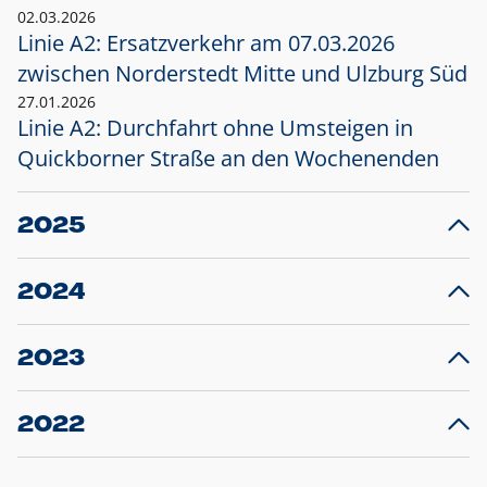
02.03.2026
Linie A2: Ersatzverkehr am 07.03.2026
zwischen Norderstedt Mitte und Ulzburg Süd
27.01.2026
Linie A2: Durchfahrt ohne Umsteigen in
Quickborner Straße an den Wochenenden
2025
23.12.2025
28
Projekt S5: Start der Bauarbeiten am
F
2024
Bahnhof Henstedt-Ulzburg im Januar 2026
10.12.2024
28
Großprojekt S5: Sperrung der Bahnstraße in
F
2023
Ellerau mit Ausweitung des Ersatzverkehrs
20.12.2023
14
Schleswig-Holstein verlängert den
A
2022
Verkehrsvertrag der AKN und bestellt den
T
22.12.2022
12
Expresszug für die Strecke Norderstedt -
Baustart S21 am 16.01.2023: Fahrplan
B