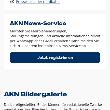
Pressestelle der nordbahn
Alle anderen Logo-Varianten dürfen nur in Ausnahmefällen
eingesetzt werden und bedürfen der vorherigen Absprache
mit der Marketingabteilung.
Diese Ausnahmen sind zum Beispiel:
AKN News-Service
weißes Logo auf anderen farbigen Hintergründen als
Möchten Sie Fahrplanänderungen,
dem AKN Blau,
Störungsmeldungen und aktuelle Informationen direkt
weißes Logo auf Fotohintergründen,
per WhatsApp oder E-Mail erhalten? Dann melden Sie
sich zu unserem kostenlosen News-Service an.
schwarzes Logo für reine Schwarz-Weiß-Umsetzungen
Um das Logo herum muss ein Schutzraum von jeweils einer
Jetzt registrieren
Höhe bzw. Breite des N aus AKN in alle Richtungen
eingehalten werden – ausgehend vom AKN Schriftzug. In
diesem Bereich dürfen keine anderen Logos, Grafikelemente
oder Ähnliches platziert werden.
AKN Bildergalerie
Die bereitgestellten Bilder können für redaktionelle Zwecke
genutzt werden. Eine Veränderung der Bilder ist nur nach