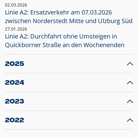
02.03.2026
Linie A2: Ersatzverkehr am 07.03.2026
zwischen Norderstedt Mitte und Ulzburg Süd
27.01.2026
Linie A2: Durchfahrt ohne Umsteigen in
Quickborner Straße an den Wochenenden
2025
23.12.2025
28
Projekt S5: Start der Bauarbeiten am
F
2024
Bahnhof Henstedt-Ulzburg im Januar 2026
10.12.2024
28
Großprojekt S5: Sperrung der Bahnstraße in
F
2023
Ellerau mit Ausweitung des Ersatzverkehrs
20.12.2023
14
Schleswig-Holstein verlängert den
A
2022
Verkehrsvertrag der AKN und bestellt den
T
22.12.2022
12
Expresszug für die Strecke Norderstedt -
Baustart S21 am 16.01.2023: Fahrplan
B