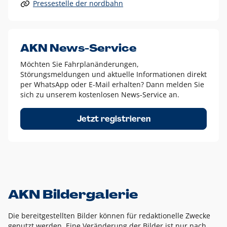
Pressestelle der nordbahn
Alle anderen Logo-Varianten dürfen nur in Ausnahmefällen
eingesetzt werden und bedürfen der vorherigen Absprache
mit der Marketingabteilung.
Diese Ausnahmen sind zum Beispiel:
AKN News-Service
weißes Logo auf anderen farbigen Hintergründen als
Möchten Sie Fahrplanänderungen,
dem AKN Blau,
Störungsmeldungen und aktuelle Informationen direkt
weißes Logo auf Fotohintergründen,
per WhatsApp oder E-Mail erhalten? Dann melden Sie
sich zu unserem kostenlosen News-Service an.
schwarzes Logo für reine Schwarz-Weiß-Umsetzungen
Um das Logo herum muss ein Schutzraum von jeweils einer
Jetzt registrieren
Höhe bzw. Breite des N aus AKN in alle Richtungen
eingehalten werden – ausgehend vom AKN Schriftzug. In
diesem Bereich dürfen keine anderen Logos, Grafikelemente
oder Ähnliches platziert werden.
AKN Bildergalerie
Die bereitgestellten Bilder können für redaktionelle Zwecke
genutzt werden. Eine Veränderung der Bilder ist nur nach