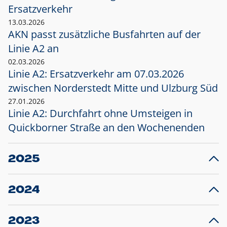
Ersatzverkehr
13.03.2026
AKN passt zusätzliche Busfahrten auf der
Linie A2 an
02.03.2026
Linie A2: Ersatzverkehr am 07.03.2026
zwischen Norderstedt Mitte und Ulzburg Süd
27.01.2026
Linie A2: Durchfahrt ohne Umsteigen in
Quickborner Straße an den Wochenenden
2025
23.12.2025
28
Projekt S5: Start der Bauarbeiten am
F
2024
Bahnhof Henstedt-Ulzburg im Januar 2026
10.12.2024
28
Großprojekt S5: Sperrung der Bahnstraße in
F
2023