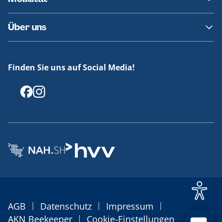
Fundsachen
Häufige Fragen
Barrierefreies Reisen
Über uns
Erklärung Barrierefreiheit
Historie
Medienportal
Finden Sie uns auf Social Media!
Offenlegungen
|
|
|
AGB
Datenschutz
Impressum
|
AKN Beekeeper
Cookie-Einstellungen