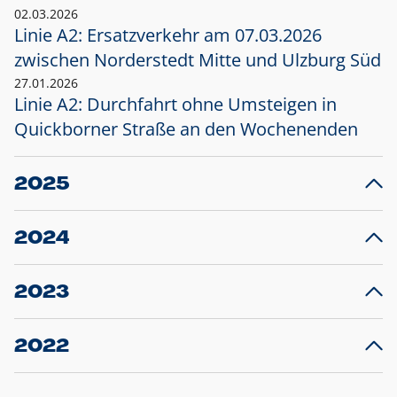
02.03.2026
Linie A2: Ersatzverkehr am 07.03.2026
zwischen Norderstedt Mitte und Ulzburg Süd
27.01.2026
Linie A2: Durchfahrt ohne Umsteigen in
Quickborner Straße an den Wochenenden
2025
23.12.2025
28
Projekt S5: Start der Bauarbeiten am
F
2024
Bahnhof Henstedt-Ulzburg im Januar 2026
10.12.2024
28
Großprojekt S5: Sperrung der Bahnstraße in
F
2023
Ellerau mit Ausweitung des Ersatzverkehrs
20.12.2023
14
Schleswig-Holstein verlängert den
A
2022
Verkehrsvertrag der AKN und bestellt den
T
22.12.2022
12
Expresszug für die Strecke Norderstedt -
Baustart S21 am 16.01.2023: Fahrplan
B