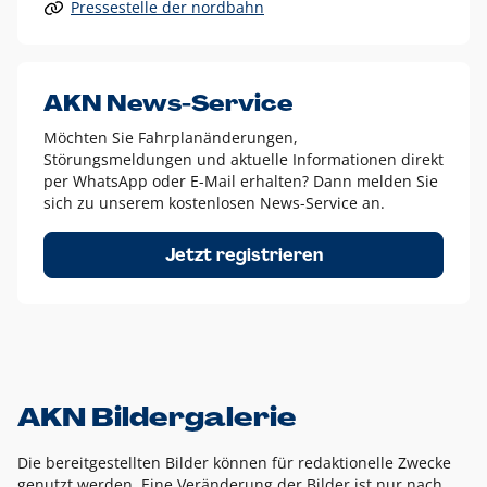
Pressestelle der nordbahn
Alle anderen Logo-Varianten dürfen nur in Ausnahmefällen
eingesetzt werden und bedürfen der vorherigen Absprache
mit der Marketingabteilung.
Diese Ausnahmen sind zum Beispiel:
AKN News-Service
weißes Logo auf anderen farbigen Hintergründen als
Möchten Sie Fahrplanänderungen,
dem AKN Blau,
Störungsmeldungen und aktuelle Informationen direkt
weißes Logo auf Fotohintergründen,
per WhatsApp oder E-Mail erhalten? Dann melden Sie
sich zu unserem kostenlosen News-Service an.
schwarzes Logo für reine Schwarz-Weiß-Umsetzungen
Um das Logo herum muss ein Schutzraum von jeweils einer
Jetzt registrieren
Höhe bzw. Breite des N aus AKN in alle Richtungen
eingehalten werden – ausgehend vom AKN Schriftzug. In
diesem Bereich dürfen keine anderen Logos, Grafikelemente
oder Ähnliches platziert werden.
AKN Bildergalerie
Die bereitgestellten Bilder können für redaktionelle Zwecke
genutzt werden. Eine Veränderung der Bilder ist nur nach