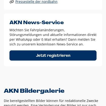
Pressestelle der nordbahn
Alle anderen Logo-Varianten dürfen nur in Ausnahmefällen
eingesetzt werden und bedürfen der vorherigen Absprache
mit der Marketingabteilung.
Diese Ausnahmen sind zum Beispiel:
AKN News-Service
weißes Logo auf anderen farbigen Hintergründen als
Möchten Sie Fahrplanänderungen,
dem AKN Blau,
Störungsmeldungen und aktuelle Informationen direkt
weißes Logo auf Fotohintergründen,
per WhatsApp oder E-Mail erhalten? Dann melden Sie
sich zu unserem kostenlosen News-Service an.
schwarzes Logo für reine Schwarz-Weiß-Umsetzungen
Um das Logo herum muss ein Schutzraum von jeweils einer
Jetzt registrieren
Höhe bzw. Breite des N aus AKN in alle Richtungen
eingehalten werden – ausgehend vom AKN Schriftzug. In
diesem Bereich dürfen keine anderen Logos, Grafikelemente
oder Ähnliches platziert werden.
AKN Bildergalerie
Die bereitgestellten Bilder können für redaktionelle Zwecke
genutzt werden. Eine Veränderung der Bilder ist nur nach