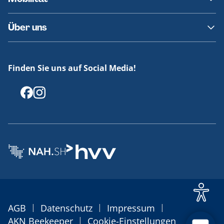
Fundsachen
Häufige Fragen
Barrierefreies Reisen
Über uns
Erklärung Barrierefreiheit
Historie
Medienportal
Finden Sie uns auf Social Media!
Offenlegungen
|
|
|
AGB
Datenschutz
Impressum
|
AKN Beekeeper
Cookie-Einstellungen