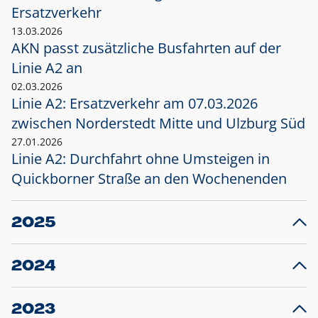
Ersatzverkehr
13.03.2026
AKN passt zusätzliche Busfahrten auf der
Linie A2 an
02.03.2026
Linie A2: Ersatzverkehr am 07.03.2026
zwischen Norderstedt Mitte und Ulzburg Süd
27.01.2026
Linie A2: Durchfahrt ohne Umsteigen in
Quickborner Straße an den Wochenenden
2025
23.12.2025
28
Projekt S5: Start der Bauarbeiten am
F
2024
Bahnhof Henstedt-Ulzburg im Januar 2026
10.12.2024
28
Großprojekt S5: Sperrung der Bahnstraße in
F
2023