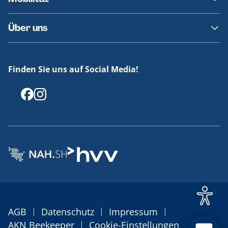
Fundsachen
Häufige Fragen
Barrierefreies Reisen
Über uns
Erklärung Barrierefreiheit
Historie
Medienportal
Finden Sie uns auf Social Media!
Offenlegungen
|
|
|
AGB
Datenschutz
Impressum
|
AKN Beekeeper
Cookie-Einstellungen