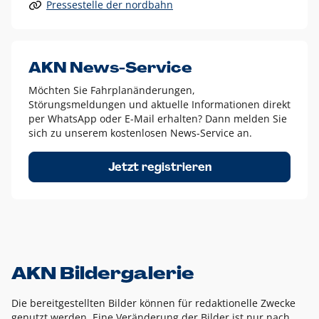
Pressestelle der nordbahn
Alle anderen Logo-Varianten dürfen nur in Ausnahmefällen
eingesetzt werden und bedürfen der vorherigen Absprache
mit der Marketingabteilung.
Diese Ausnahmen sind zum Beispiel:
AKN News-Service
weißes Logo auf anderen farbigen Hintergründen als
Möchten Sie Fahrplanänderungen,
dem AKN Blau,
Störungsmeldungen und aktuelle Informationen direkt
weißes Logo auf Fotohintergründen,
per WhatsApp oder E-Mail erhalten? Dann melden Sie
sich zu unserem kostenlosen News-Service an.
schwarzes Logo für reine Schwarz-Weiß-Umsetzungen
Um das Logo herum muss ein Schutzraum von jeweils einer
Jetzt registrieren
Höhe bzw. Breite des N aus AKN in alle Richtungen
eingehalten werden – ausgehend vom AKN Schriftzug. In
diesem Bereich dürfen keine anderen Logos, Grafikelemente
oder Ähnliches platziert werden.
AKN Bildergalerie
Die bereitgestellten Bilder können für redaktionelle Zwecke
genutzt werden. Eine Veränderung der Bilder ist nur nach