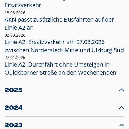
Ersatzverkehr
13.03.2026
AKN passt zusätzliche Busfahrten auf der
Linie A2 an
02.03.2026
Linie A2: Ersatzverkehr am 07.03.2026
zwischen Norderstedt Mitte und Ulzburg Süd
27.01.2026
Linie A2: Durchfahrt ohne Umsteigen in
Quickborner Straße an den Wochenenden
2025
23.12.2025
28
Projekt S5: Start der Bauarbeiten am
F
2024
Bahnhof Henstedt-Ulzburg im Januar 2026
10.12.2024
28
Großprojekt S5: Sperrung der Bahnstraße in
F
2023