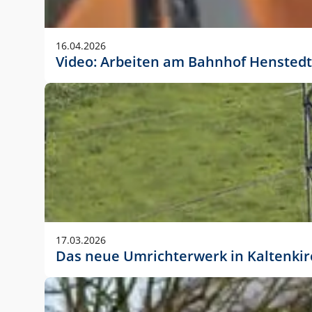
Anwendungsgröße im Layout:
Die Logohöhe beträgt 4 – 10 % der jeweiligen For
16.04.2026
folgende fest definierte Anwendungsgrößen im Lay
Video: Arbeiten am Bahnhof Henstedt
DIN A4 – 11 mm hoch (4 %)
DIN A3 – 15 mm hoch (5 %)
DIN A1 – 39 mm hoch (5 %)
DIN lang – 10 mm hoch (5 %)
1080 x 1080 px – 78 px hoch (7 %)
In Ausnahmefällen darf das Logo jedoch auch größe
stets der vorherigen Absprache mit der Marketinga
17.03.2026
Das neue Umrichterwerk in Kaltenki