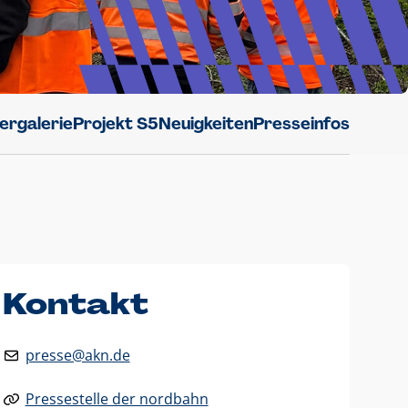
dergalerie
Projekt S5
Neuigkeiten
Presseinfos
Kontakt
presse@akn.de
Pressestelle der nordbahn