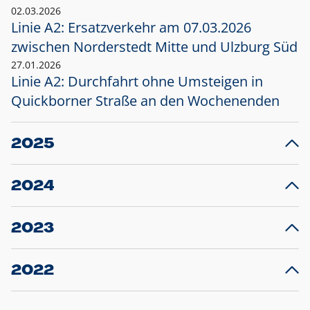
02.03.2026
Linie A2: Ersatzverkehr am 07.03.2026
zwischen Norderstedt Mitte und Ulzburg Süd
27.01.2026
Linie A2: Durchfahrt ohne Umsteigen in
Quickborner Straße an den Wochenenden
2025
23.12.2025
28
Projekt S5: Start der Bauarbeiten am
F
2024
Bahnhof Henstedt-Ulzburg im Januar 2026
10.12.2024
28
Großprojekt S5: Sperrung der Bahnstraße in
F
2023
Ellerau mit Ausweitung des Ersatzverkehrs
20.12.2023
14
Schleswig-Holstein verlängert den
A
2022
Verkehrsvertrag der AKN und bestellt den
T
22.12.2022
12
Expresszug für die Strecke Norderstedt -
Baustart S21 am 16.01.2023: Fahrplan
B