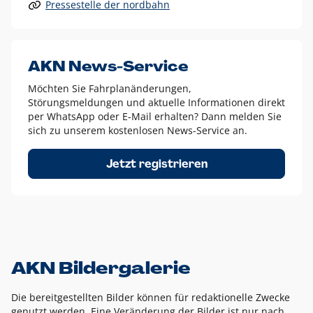
Pressestelle der nordbahn
Alle anderen Logo-Varianten dürfen nur in Ausnahmefällen
eingesetzt werden und bedürfen der vorherigen Absprache
mit der Marketingabteilung.
Diese Ausnahmen sind zum Beispiel:
AKN News-Service
weißes Logo auf anderen farbigen Hintergründen als
Möchten Sie Fahrplanänderungen,
dem AKN Blau,
Störungsmeldungen und aktuelle Informationen direkt
weißes Logo auf Fotohintergründen,
per WhatsApp oder E-Mail erhalten? Dann melden Sie
sich zu unserem kostenlosen News-Service an.
schwarzes Logo für reine Schwarz-Weiß-Umsetzungen
Um das Logo herum muss ein Schutzraum von jeweils einer
Jetzt registrieren
Höhe bzw. Breite des N aus AKN in alle Richtungen
eingehalten werden – ausgehend vom AKN Schriftzug. In
diesem Bereich dürfen keine anderen Logos, Grafikelemente
oder Ähnliches platziert werden.
AKN Bildergalerie
Die bereitgestellten Bilder können für redaktionelle Zwecke
genutzt werden. Eine Veränderung der Bilder ist nur nach